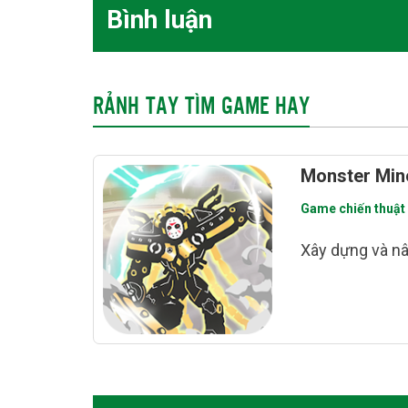
Bình luận
RẢNH TAY TÌM GAME HAY
Monster Min
Game chiến thuật
Xây dựng và nâ