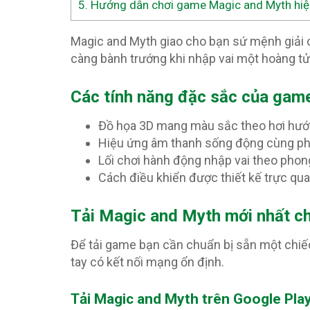
5.
Hướng dẫn chơi game Magic and Myth hiệ
Magic and Myth giao cho bạn sứ mệnh giải 
càng bành trướng khi nhập vai một hoàng tử 
Các tính năng đặc sắc của gam
Đồ họa 3D mang màu sắc theo hơi hướng
Hiệu ứng âm thanh sống động cùng phần
Lối chơi hành động nhập vai theo phon
Cách điều khiển được thiết kế trực quan
T
ải Magic and Myth mới nhất ch
Để tải game bạn cần chuẩn bị sẵn một chiế
tay có kết nối mạng ổn định.
Tải Magic and Myth trên Google Pla