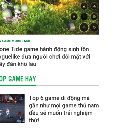
N GAME MOBILE MỚI
one Tide game hành động sinh tồn
oguelike đưa người chơi đối mặt với
ầy đàn khô lâu
OP GAME HAY
Top 6 game di động mà
gần như mọi game thủ nam
đều sẽ muốn trải nghiệm
thử!