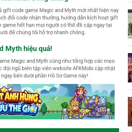
cả gift code game Magic and Myth mới nhất hiện nay
ách đổi code nhận thưởng, hướng dẫn kích hoạt gift
 game hết hạn mọi người có thể đề cập ngay tại
ưới để chúng tôi hỗ trợ nhanh chóng.
 Myth hiệu quả!
i game Magic and Myth cũng như tổng hợp các mẹo
 đội ngũ biên tập viên website AFKMobi cập nhật
 ngay bên dưới phần Hồ Sơ Game này!