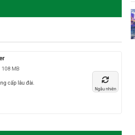
er
108 MB
ng cấp lâu đài.
Ngẫu nhiên