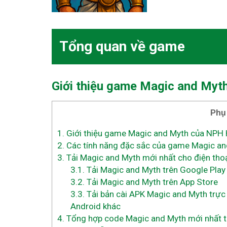
Tổng quan về game
Giới thiệu game Magic and My
Phụ
1.
Giới thiệu game Magic and Myth của NP
2.
Các tính năng đặc sắc của game Magic an
3.
Tải Magic and Myth mới nhất cho điện thoạ
3.1.
Tải Magic and Myth trên Google Play
3.2.
Tải Magic and Myth trên App Store
3.3.
Tải bản cài APK Magic and Myth trực 
Android khác
4.
Tổng hợp code Magic and Myth mới nhất t