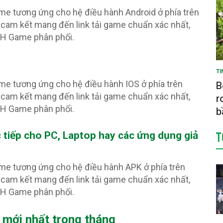
ame tương ứng cho hệ điều hành Android ở phía trên
cam kết mang đến link tải game chuẩn xác nhất,
PH Game phân phối.
TI
ame tương ứng cho hệ điều hành IOS ở phía trên
B
cam kết mang đến link tải game chuẩn xác nhất,
r
PH Game phân phối.
b
T
c tiếp cho PC, Laptop hay các ứng dụng giả
ame tương ứng cho hệ điều hành APK ở phía trên
cam kết mang đến link tải game chuẩn xác nhất,
PH Game phân phối.
h
mới nhất trong tháng