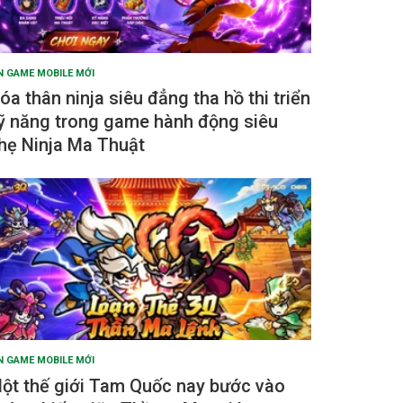
N GAME MOBILE MỚI
óa thân ninja siêu đẳng tha hồ thi triển
ỹ năng trong game hành động siêu
hẹ Ninja Ma Thuật
N GAME MOBILE MỚI
ột thế giới Tam Quốc nay bước vào