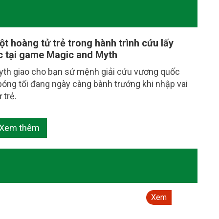
t hoàng tử trẻ trong hành trình cứu lấy
 tại game Magic and Myth
yth giao cho bạn sứ mệnh giải cứu vương quốc
 bóng tối đang ngày càng bành trướng khi nhập vai
 trẻ.
Xem thêm
Xem