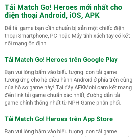
T
ải Match Go! Heroes mới nhất cho
điện thoại Android, iOS, APK
Để tải game bạn cần chuẩn bị sẵn một chiếc điện
thoại Smartphone, PC hoặc Máy tính xách tay có kết
nối mạng ổn định.
Tải Match Go! Heroes trên Google Play
Bạn vui lòng bấm vào biểu tượng icon tải game
tương ứng cho hệ điều hành Android ở phía trên cùng
của hồ sơ game này! Tại đây AFKMobi cam kết mang
đến link tải game chuẩn xác nhất, đường dẫn tải
game chính thống nhất từ NPH Game phân phối.
Tải Match Go! Heroes trên App Store
Bạn vui lòng bấm vào biểu tượng icon tải game