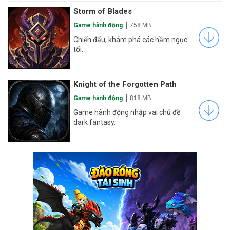
Storm of Blades
Game hành động
758 MB
Chiến đấu, khám phá các hầm ngục
tối.
Knight of the Forgotten Path
Game hành động
818 MB
Game hành động nhập vai chủ đề
dark fantasy.