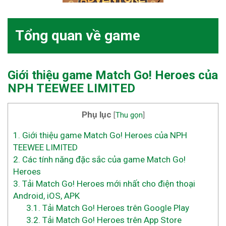
Tổng quan về game
Giới thiệu game Match Go! Heroes của
NPH TEEWEE LIMITED
Phụ lục
[
Thu gọn
]
1.
Giới thiệu game Match Go! Heroes của NPH
TEEWEE LIMITED
2.
Các tính năng đặc sắc của game Match Go!
Heroes
3.
Tải Match Go! Heroes mới nhất cho điện thoại
Android, iOS, APK
3.1.
Tải Match Go! Heroes trên Google Play
3.2.
Tải Match Go! Heroes trên App Store