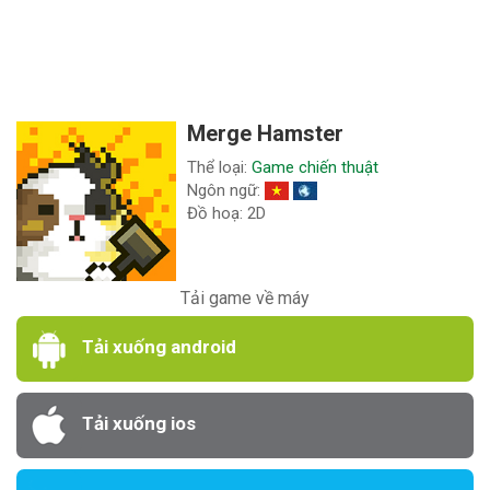
Merge Hamster
Thể loại:
Game chiến thuật
Ngôn ngữ:
Đồ hoạ: 2D
Tải game về máy
Tải xuống android
Tải xuống ios