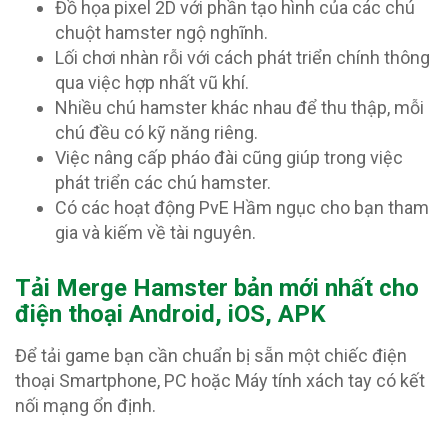
Đồ họa pixel 2D với phần tạo hình của các chú
chuột hamster ngộ nghĩnh.
Lối chơi nhàn rỗi với cách phát triển chính thông
qua việc hợp nhất vũ khí.
Nhiều chú hamster khác nhau để thu thập, mỗi
chú đều có kỹ năng riêng.
Việc nâng cấp pháo đài cũng giúp trong việc
phát triển các chú hamster.
Có các hoạt động PvE Hầm ngục cho bạn tham
gia và kiếm về tài nguyên.
Tải Merge Hamster
bản mới nhất cho
điện thoại Android, iOS, APK
Để tải game bạn cần chuẩn bị sẵn một chiếc điện
thoại Smartphone, PC hoặc Máy tính xách tay có kết
nối mạng ổn định.