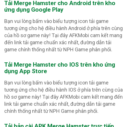
Tải Merge Hamster
cho Android trên kho
ứng dụng Google Play
Bạn vui lòng bấm vào biểu tượng icon tải game
tương ứng cho hệ điều hành Android ở phía trên cùng
của hồ sơ game này! Tại đây AFKMobi cam kết mang
đến link tải game chuẩn xác nhất, đường dẫn tải
game chính thống nhất từ NPH Game phân phối.
Tải Merge Hamster
cho IOS trên kho ứng
dụng App Store
Bạn vui lòng bấm vào biểu tượng icon tải game
tương ứng cho hệ điều hành IOS ở phía trên cùng của
hồ sơ game này! Tại đây AFKMobi cam kết mang đến
link tải game chuẩn xác nhất, đường dẫn tải game
chính thống nhất từ NPH Game phân phối.
Tải bản cài APK Merge Hamster
trực tiếp