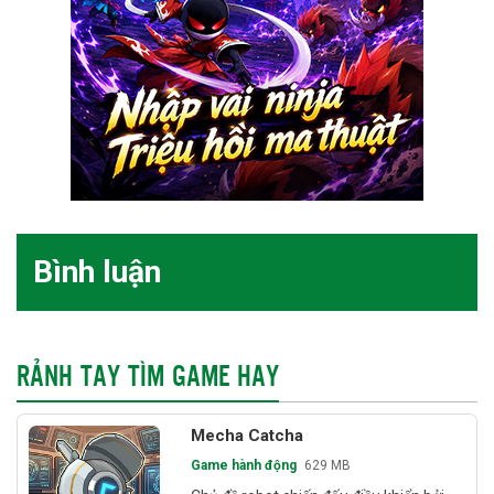
Bình luận
RẢNH TAY TÌM GAME HAY
Mecha Catcha
Game hành động
629 MB