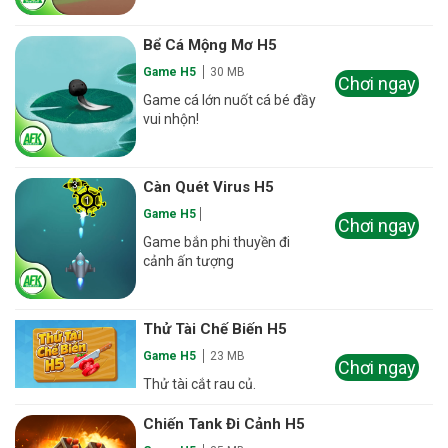
Bể Cá Mộng Mơ H5
Game H5
30 MB
Chơi ngay
Game cá lớn nuốt cá bé đầy
vui nhộn!
Càn Quét Virus H5
Game H5
Chơi ngay
Game bắn phi thuyền đi
cảnh ấn tượng
Thử Tài Chế Biến H5
Game H5
23 MB
Chơi ngay
Thử tài cắt rau củ.
Chiến Tank Đi Cảnh H5