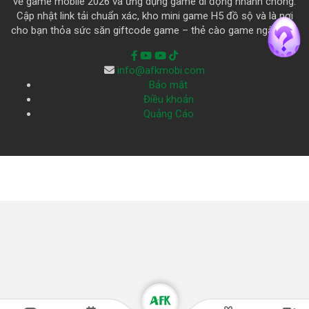
về game mobile 2026 và ứng dụng game di động nhanh chóng.
Cập nhật link tải chuẩn xác, kho mini game H5 đồ sộ và là nơi
cho bạn thỏa sức săn giftcode game – thẻ cào game ngập trời.
info@afkmobi.com
Bảo mật
Điều khoản
Quảng Cáo