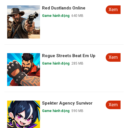
ETE Shattered Skie
Xem
em
Game hành động
64 MB
Samsara Cultivation Roguelike
Xem
Game hành động
328 MB
em
em