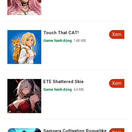
Touch That CAT!
Xem
Game hành động
148 MB
ETE Shattered Skie
Xem
Game hành động
64 MB
Samsara Cultivation Roguelike