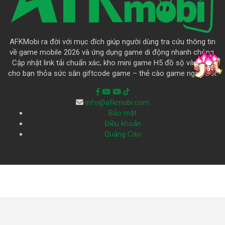
AFKMobi ra đời với mục đích giúp người dùng tra cứu thông tin
về game mobile 2026 và ứng dụng game di động nhanh chóng.
Cập nhật link tải chuẩn xác, kho mini game H5 đồ sộ và là nơi
cho bạn thỏa sức săn giftcode game – thẻ cào game ngập trời.
info@afkmobi.com
Bảo mật
Điều khoản
Quảng Cáo