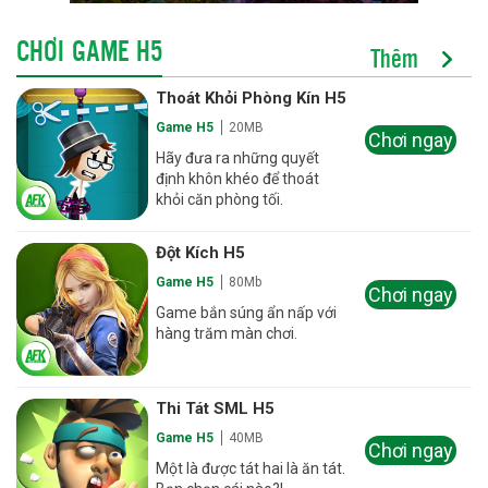
CHƠI GAME H5
Thêm
Thoát Khỏi Phòng Kín H5
Game H5
20MB
Chơi ngay
Hãy đưa ra những quyết
định khôn khéo để thoát
khỏi căn phòng tối.
Đột Kích H5
Game H5
80Mb
Chơi ngay
Game bắn súng ẩn nấp với
hàng trăm màn chơi.
Thi Tát SML H5
Game H5
40MB
Chơi ngay
Một là được tát hai là ăn tát.