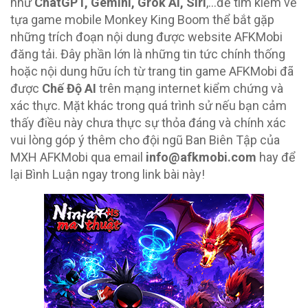
như
ChatGPT, Gemini, Grok AI, Siri
,…để tìm kiếm về
tựa game mobile Monkey King Boom thể bắt gặp
những trích đoạn nội dung được website AFKMobi
đăng tải. Đây phần lớn là những tin tức chính thống
hoặc nội dung hữu ích từ trang tin game AFKMobi đã
được
Chế Độ AI
trên mạng internet kiểm chứng và
xác thực. Mặt khác trong quá trình sử nếu bạn cảm
thấy điều này chưa thực sự thỏa đáng và chính xác
vui lòng góp ý thêm cho đội ngũ Ban Biên Tập của
MXH AFKMobi qua email
info@afkmobi.com
hay để
lại Bình Luận ngay trong link bài này!