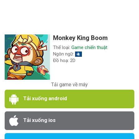
Monkey King Boom
Thể loại:
Game chiến thuật
Ngôn ngữ:
Đồ hoạ: 2D
Tải game về máy
Tải xuống android
Tải xuống ios