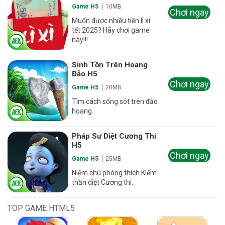
Game H5
10MB
Chơi ngay
Muốn được nhiều tiền lì xì
tết 2025? Hãy chơi game
này!!!
Sinh Tồn Trên Hoang
Đảo H5
Chơi ngay
Game H5
20MB
Tìm cách sống sót trên đảo
hoang.
Pháp Sư Diệt Cương Thi
H5
Chơi ngay
Game H5
25MB
Niệm chú phóng thích Kiếm
thần diệt Cương thi.
TOP GAME HTML5