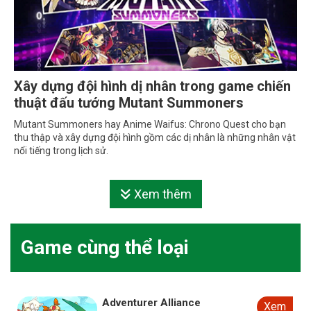
Xây dựng đội hình dị nhân trong game chiến
thuật đấu tướng Mutant Summoners
Mutant Summoners hay Anime Waifus: Chrono Quest cho bạn
thu thập và xây dựng đội hình gồm các dị nhân là những nhân vật
nổi tiếng trong lịch sử.
Xem thêm
Game cùng thể loại
Adventurer Alliance
Xem