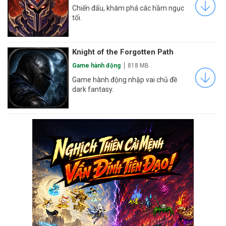
Chiến đấu, khám phá các hầm ngục
tối.
Knight of the Forgotten Path
Game hành động
818 MB
Game hành động nhập vai chủ đề
dark fantasy.