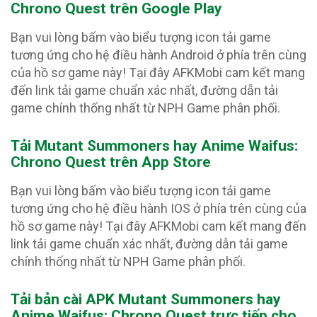
Chrono Quest trên Google Play
Bạn vui lòng bấm vào biểu tượng icon tải game
tương ứng cho hệ điều hành Android ở phía trên cùng
của hồ sơ game này! Tại đây AFKMobi cam kết mang
đến link tải game chuẩn xác nhất, đường dẫn tải
game chính thống nhất từ NPH Game phân phối.
Tải Mutant Summoners hay Anime Waifus:
Chrono Quest trên App Store
Bạn vui lòng bấm vào biểu tượng icon tải game
tương ứng cho hệ điều hành IOS ở phía trên cùng của
hồ sơ game này! Tại đây AFKMobi cam kết mang đến
link tải game chuẩn xác nhất, đường dẫn tải game
chính thống nhất từ NPH Game phân phối.
Tải bản cài APK Mutant Summoners hay
Anime Waifus: Chrono Quest
trực tiếp cho