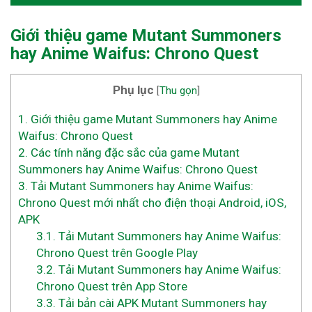
Giới thiệu game Mutant Summoners
hay Anime Waifus: Chrono Quest
Phụ lục
[
Thu gọn
]
1.
Giới thiệu game Mutant Summoners hay Anime
Waifus: Chrono Quest
2.
Các tính năng đặc sắc của game Mutant
Summoners hay Anime Waifus: Chrono Quest
3.
Tải Mutant Summoners hay Anime Waifus:
Chrono Quest mới nhất cho điện thoại Android, iOS,
APK
3.1.
Tải Mutant Summoners hay Anime Waifus:
Chrono Quest trên Google Play
3.2.
Tải Mutant Summoners hay Anime Waifus:
Chrono Quest trên App Store
3.3.
Tải bản cài APK Mutant Summoners hay