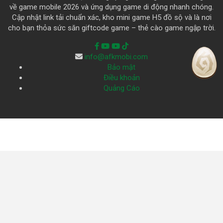
về game mobile 2026 và ứng dụng game di động nhanh chóng.
Cập nhật link tải chuẩn xác, kho mini game H5 đồ sộ và là nơi
cho bạn thỏa sức săn giftcode game – thẻ cào game ngập trời.
info@afkmobi.com
Bảo mật
Điều khoản
Quảng Cáo