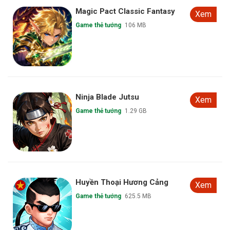
Magic Pact Classic Fantasy
Xem
Game thẻ tướng
106 MB
Ninja Blade Jutsu
Xem
Game thẻ tướng
1.29 GB
Huyền Thoại Hương Cảng
Xem
Game thẻ tướng
625.5 MB