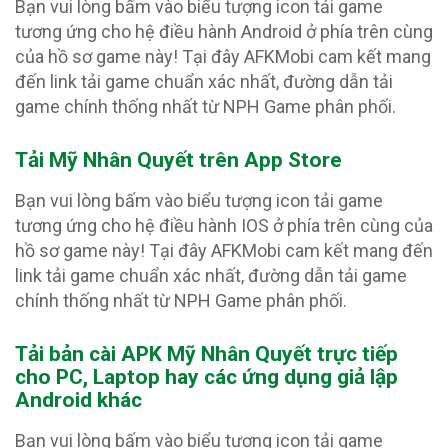
Bạn vui lòng bấm vào biểu tượng icon tải game
tương ứng cho hệ điều hành Android ở phía trên cùng
của hồ sơ game này! Tại đây AFKMobi cam kết mang
đến link tải game chuẩn xác nhất, đường dẫn tải
game chính thống nhất từ NPH Game phân phối.
Tải Mỹ Nhân Quyết trên App Store
Bạn vui lòng bấm vào biểu tượng icon tải game
tương ứng cho hệ điều hành IOS ở phía trên cùng của
hồ sơ game này! Tại đây AFKMobi cam kết mang đến
link tải game chuẩn xác nhất, đường dẫn tải game
chính thống nhất từ NPH Game phân phối.
Tải bản cài APK Mỹ Nhân Quyết
trực tiếp
cho PC, Laptop hay các ứng dụng giả lập
Android khác
Bạn vui lòng bấm vào biểu tượng icon tải game