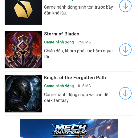
Game hành động sinh tồn trước bầy
đàn khô lâu.
Storm of Blades
Game hành động
758 MB
Chiến đấu, khám phá các hầm ngục
tối.
Knight of the Forgotten Path
Game hành động
818 MB
Game hành động nhập vai chủ đề
dark fantasy.