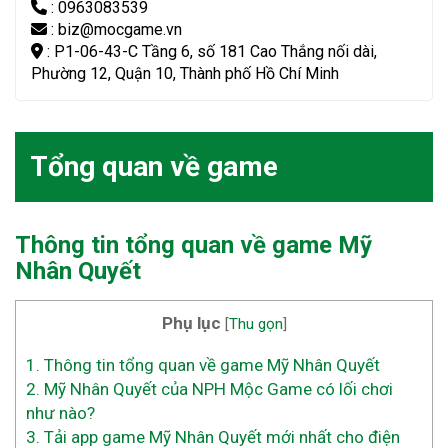
: 0963083539
: biz@mocgame.vn
: P1-06-43-C Tầng 6, số 181 Cao Thắng nối dài,
Phường 12, Quận 10, Thành phố Hồ Chí Minh
Tổng quan về game
Thông tin tổng quan về game Mỹ
Nhân Quyết
Phụ lục
[
Thu gọn
]
1.
Thông tin tổng quan về game Mỹ Nhân Quyết
2.
Mỹ Nhân Quyết của NPH Mộc Game có lối chơi
như nào?
3.
Tải app game Mỹ Nhân Quyết mới nhất cho điện