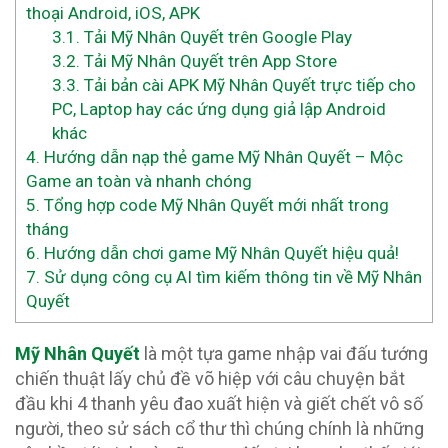
thoại Android, iOS, APK
3.1.
Tải Mỹ Nhân Quyết trên Google Play
3.2.
Tải Mỹ Nhân Quyết trên App Store
3.3.
Tải bản cài APK Mỹ Nhân Quyết trực tiếp cho
PC, Laptop hay các ứng dụng giả lập Android
khác
4.
Hướng dẫn nạp thẻ game Mỹ Nhân Quyết – Mộc
Game an toàn và nhanh chóng
5.
Tổng hợp code Mỹ Nhân Quyết mới nhất trong
tháng
6.
Hướng dẫn chơi game Mỹ Nhân Quyết hiệu quả!
7.
Sử dụng công cụ AI tìm kiếm thông tin về Mỹ Nhân
Quyết
Mỹ Nhân Quyết
là một tựa game nhập vai đấu tướng
chiến thuật lấy chủ đề võ hiệp với câu chuyện bắt
đầu khi 4 thanh yêu đao xuất hiện và giết chết vô số
người, theo sử sách cổ thư thì chúng chính là những