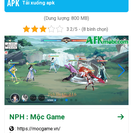
Tải xuống apk
(Dung lượng: 800 MB)
3.2/5 - (8 bình chọn)
NPH : Mộc Game
: https://mocgame.vn/