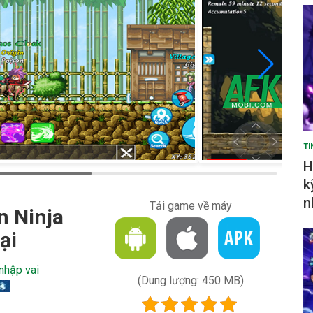
TI
H
k
n
Tải game về máy
n Ninja
ại
nhập vai
(Dung lượng: 450 MB)