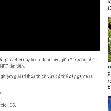
l
t
ng trò chơi này là sự dung hòa giữa 2 trường phái
NFT tân tiến.
TI
B
hiệm giải trí thỏa thích vừa có thể cày game ra
r
b
n
g.
oid, iOS.