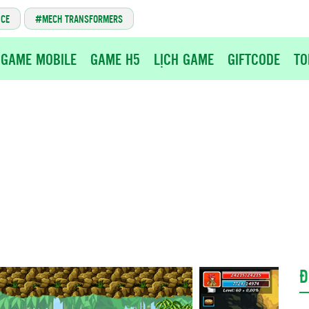
NCE
MECH TRANSFORMERS
GAME MOBILE
GAME H5
LỊCH GAME
GIFTCODE
TO
Đ