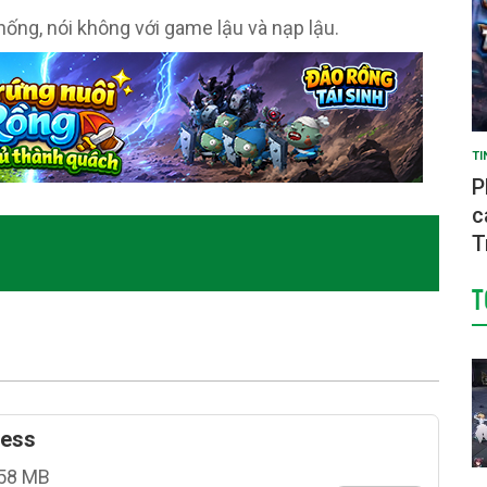
ng, nói không với game lậu và nạp lậu.
TI
P
c
T
T
ness
58 MB