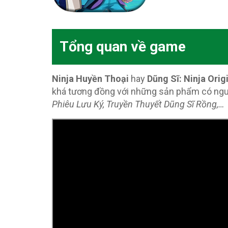
Tổng quan về game
Ninja Huyền Thoại
hay
Dũng Sĩ: Ninja Orig
khá tương đồng với những sản phẩm có ngu
Phiêu Lưu Ký, Truyền Thuyết Dũng Sĩ Rồng,…