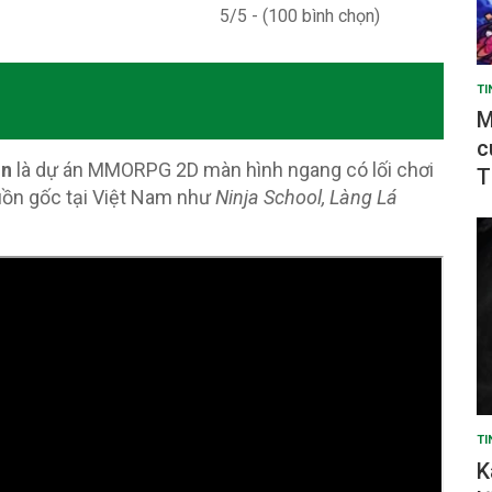
5/5 - (100 bình chọn)
TI
M
c
in
là dự án MMORPG 2D màn hình ngang có lối chơi
T
ồn gốc tại Việt Nam như
Ninja School, Làng Lá
TI
K