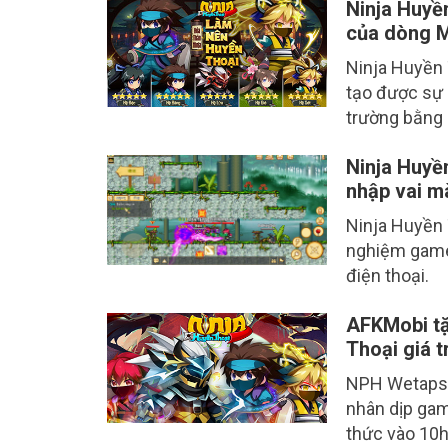
Ninja Huyề
của dòng 
Ninja Huyền 
tạo được sự 
trường bằng 
Ninja Huyền 
nhập vai m
Ninja Huyền 
nghiệm game
điện thoại.
AFKMobi tặ
Thoại giá tr
NPH Wetaps g
nhân dịp ga
thức vào 10