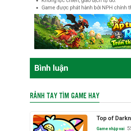
Không lực chiến, giao dịch tự do.
Game được phát hành bởi NPH chính thố
Bình luận
RẢNH TAY TÌM GAME HAY
Top of Dark
5
Game nhập vai