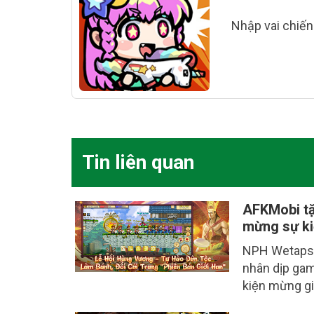
Nhập vai chiến
Tin liên quan
AFKMobi tặ
mừng sự ki
NPH Wetaps g
nhân dịp game
kiện mừng giô