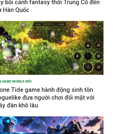
ấy bối cảnh fantasy thời Trung Cổ đến
ừ Hàn Quốc
N GAME MOBILE MỚI
one Tide game hành động sinh tồn
oguelike đưa người chơi đối mặt với
ầy đàn khô lâu