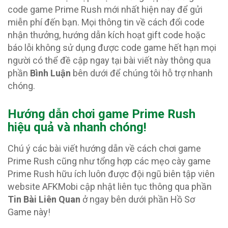
code game Prime Rush mới nhất hiện nay để gửi
miễn phí đến bạn. Mọi thông tin về cách đổi code
nhận thưởng, hướng dẫn kích hoạt gift code hoặc
báo lỗi không sử dụng được code game hết hạn mọi
người có thể đề cập ngay tại bài viết này thông qua
phần
Bình Luận
bên dưới để chúng tôi hỗ trợ nhanh
chóng.
Hướng dẫn chơi game Prime Rush
hiệu quả và nhanh chóng!
Chú ý các bài viết hướng dẫn về cách chơi game
Prime Rush cũng như tổng hợp các mẹo cày game
Prime Rush hữu ích luôn được đội ngũ biên tập viên
website AFKMobi cập nhật liên tục thông qua phần
Tin Bài Liên Quan
ở ngay bên dưới phần Hồ Sơ
Game này!