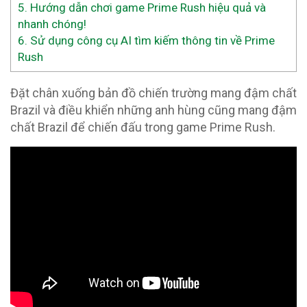
5.
Hướng dẫn chơi game Prime Rush hiệu quả và
nhanh chóng!
6.
Sử dụng công cụ AI tìm kiếm thông tin về Prime
Rush
Đặt chân xuống bản đồ chiến trường mang đậm chất
Brazil và điều khiển những anh hùng cũng mang đậm
chất Brazil để chiến đấu trong game Prime Rush.