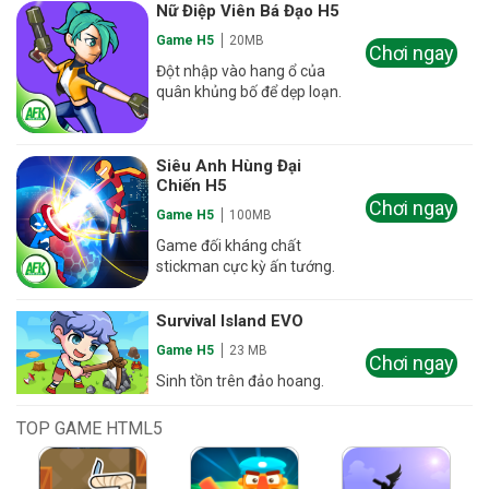
Nữ Điệp Viên Bá Đạo H5
Game H5
20MB
Chơi ngay
Đột nhập vào hang ổ của
quân khủng bố để dẹp loạn.
Siêu Anh Hùng Đại
Chiến H5
Chơi ngay
Game H5
100MB
Game đối kháng chất
stickman cực kỳ ấn tướng.
Survival Island EVO
Game H5
23 MB
Chơi ngay
Sinh tồn trên đảo hoang.
TOP GAME HTML5