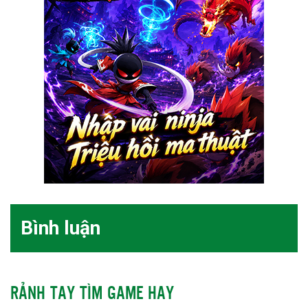
Bình luận
RẢNH TAY TÌM GAME HAY