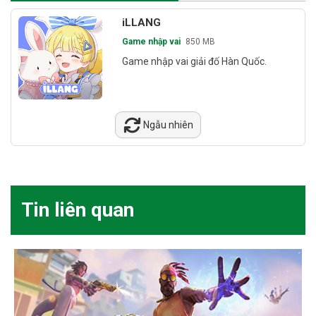
iLLANG
Game nhập vai
850 MB
Game nhập vai giải đố Hàn Quốc.
Ngẫu nhiên
Tin liên quan