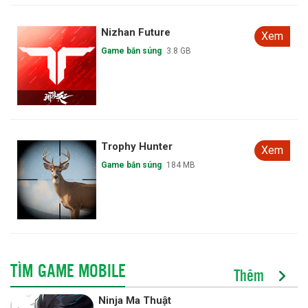
Nizhan Future
Xem
Game bắn súng
3.8 GB
Trophy Hunter
Xem
Game bắn súng
184 MB
TÌM GAME MOBILE
Thêm
Ninja Ma Thuật