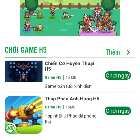
CHƠI GAME H5
Thêm
Chiến Cơ Huyền Thoại
H5
Chơi ngay
Game H5
15 MB
Game bắn ruồi kinh điển.
Tháp Pháo Anh Hùng H5
Game H5
15MB
Chơi ngay
Hợp nhất Ụ Pháo để phòng
thủ.