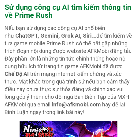
Sử dụng công cụ AI tìm kiếm thông tin
về Prime Rush
Nếu bạn sử dụng các công cụ AI phổ biến
như
ChatGPT, Gemini, Grok AI, Siri
,…để tìm kiếm về
tựa game mobile Prime Rush có thể bắt gặp những
trích đoạn nội dung được website AFKMobi đăng tải.
Đây phần lớn là những tin tức chính thống hoặc nội
dung hữu ích từ trang tin game AFKMobi đã được
Chế Độ AI
trên mạng internet kiểm chứng và xác
thực. Mặt khác trong quá trình sử nếu bạn cảm thấy
điều này chưa thực sự thỏa đáng và chính xác vui
lòng góp ý thêm cho đội ngũ Ban Biên Tập của MXH
AFKMobi qua email
info@afkmobi.com
hay để lại
Bình Luận ngay trong link bài này!