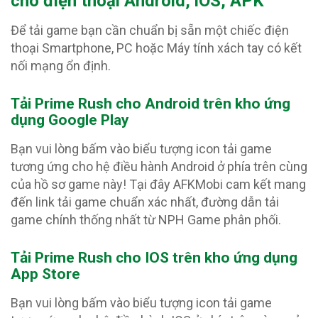
cho điện thoại Android, iOS, APK
Để tải game bạn cần chuẩn bị sẵn một chiếc điện
thoại Smartphone, PC hoặc Máy tính xách tay có kết
nối mạng ổn định.
Tải Prime Rush
cho Android trên kho ứng
dụng Google Play
Bạn vui lòng bấm vào biểu tượng icon tải game
tương ứng cho hệ điều hành Android ở phía trên cùng
của hồ sơ game này! Tại đây AFKMobi cam kết mang
đến link tải game chuẩn xác nhất, đường dẫn tải
game chính thống nhất từ NPH Game phân phối.
Tải Prime Rush
cho IOS trên kho ứng dụng
App Store
Bạn vui lòng bấm vào biểu tượng icon tải game