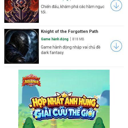
Chiến đấu, khám phá các hầm ngục
tối.
Knight of the Forgotten Path
Game hành động
818 MB
Game hành động nhập vai chủ đề
dark fantasy.