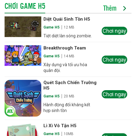
CHƠI GAME H5
Thêm
Diệt Quái Sinh Tồn H5
Game H5
12 MB
Chơi ngay
Tiệt diệt làn sóng zombie.
Breakthrough Team
Game H5
14 MB
Chơi ngay
Xây dựng và tối ưu hóa
quân đội.
Quét Sạch Chiến Trường
H5
Chơi ngay
Game H5
20 MB
Hành động đối kháng kết
hợp sinh tồn
Lì Xì Vô Tận H5
Game H5
10MB