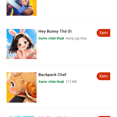
Hey Bunny Thỏ Ơi
Xem
Game chiến thuật
Đang cập nhật
Backpack Chef
Xem
Game chiến thuật
212 MB