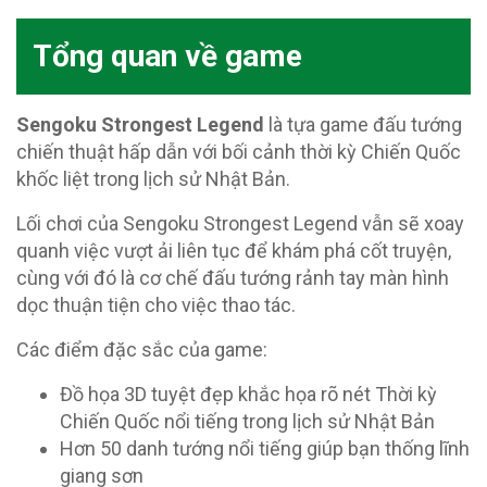
Tổng quan về game
Sengoku Strongest Legend
là tựa game đấu tướng
chiến thuật hấp dẫn với bối cảnh thời kỳ Chiến Quốc
khốc liệt trong lịch sử Nhật Bản.
Lối chơi của Sengoku Strongest Legend vẫn sẽ xoay
quanh việc vượt ải liên tục để khám phá cốt truyện,
cùng với đó là cơ chế đấu tướng rảnh tay màn hình
dọc thuận tiện cho việc thao tác.
Các điểm đặc sắc của game:
Đồ họa 3D tuyệt đẹp khắc họa rõ nét Thời kỳ
Chiến Quốc nổi tiếng trong lịch sử Nhật Bản
Hơn 50 danh tướng nổi tiếng giúp bạn thống lĩnh
giang sơn