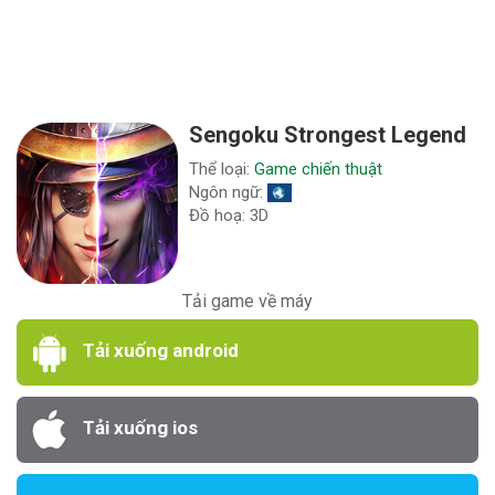
Sengoku Strongest Legend
Thể loại:
Game chiến thuật
Ngôn ngữ:
Đồ hoạ: 3D
Tải game về máy
Tải xuống android
Tải xuống ios