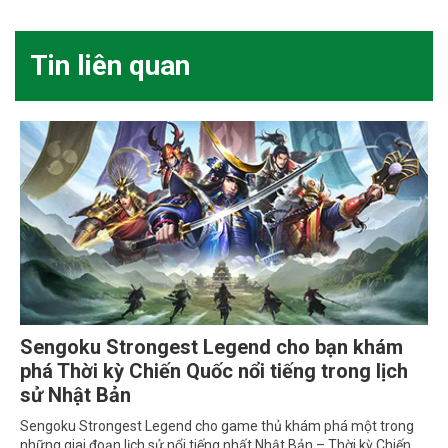
Tin liên quan
Sengoku Strongest Legend cho bạn khám
phá Thời kỳ Chiến Quốc nổi tiếng trong lịch
sử Nhật Bản
Sengoku Strongest Legend cho game thủ khám phá một trong
những giai đoạn lịch sử nổi tiếng nhất Nhật Bản – Thời kỳ Chiến