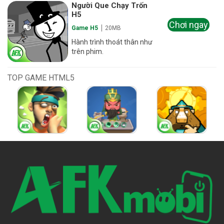
Người Que Chạy Trốn
H5
Chơi ngay
Game H5
20MB
Hành trình thoát thân như
trên phim.
TOP GAME HTML5