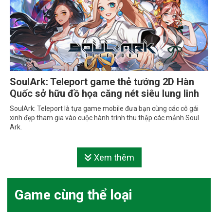
SoulArk: Teleport game thẻ tướng 2D Hàn
Quốc sở hữu đồ họa căng nét siêu lung linh
SoulArk: Teleport là tựa game mobile đưa bạn cùng các cô gái
xinh đẹp tham gia vào cuộc hành trình thu thập các mảnh Soul
Ark.
Xem thêm
Game cùng thể loại