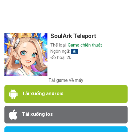
SoulArk Teleport
Thể loại:
Game chiến thuật
Ngôn ngữ:
Đồ hoạ: 2D
Tải game về máy
Tải xuống android
Tải xuống ios