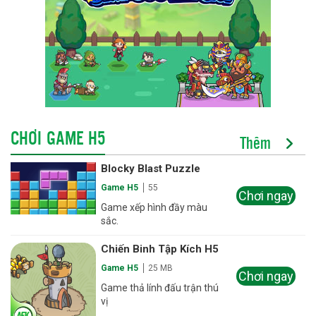
CHƠI GAME H5
Thêm
Blocky Blast Puzzle
Game H5
55
Chơi ngay
Game xếp hình đầy màu
sắc.
Chiến Binh Tập Kích H5
Game H5
25 MB
Chơi ngay
Game thả lính đấu trận thú
vị