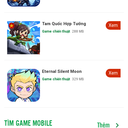
Tam Quốc Hợp Tướng
Xem
Game chiến thuật
288 MB
Eternal Silent Moon
Xem
Game chiến thuật
329 MB
TÌM GAME MOBILE
Thêm