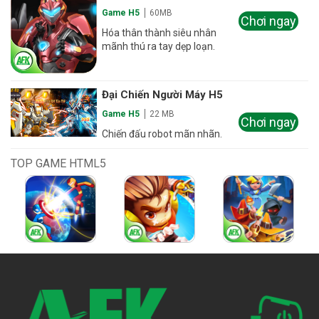
Game H5
60MB
Chơi ngay
Hóa thân thành siêu nhân
mãnh thú ra tay dẹp loạn.
Đại Chiến Người Máy H5
Game H5
22 MB
Chơi ngay
Chiến đấu robot mãn nhãn.
TOP GAME HTML5