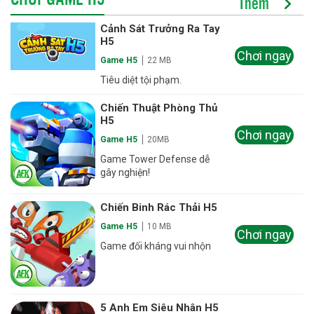
Thêm
Cảnh Sát Trưởng Ra Tay
H5
Chơi ngay
Game H5
22 MB
Tiêu diệt tội phạm.
Chiến Thuật Phòng Thủ
H5
Chơi ngay
Game H5
20MB
Game Tower Defense dễ
gây nghiện!
Chiến Binh Rác Thải H5
Game H5
10 MB
Chơi ngay
Game đối kháng vui nhộn
5 Anh Em Siêu Nhân H5