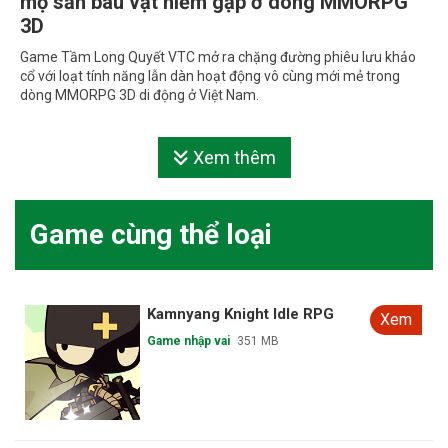
mộ săn báu vật hiếm gặp ở dòng MMORPG
3D
Game Tầm Long Quyết VTC mở ra chặng đường phiêu lưu khảo
cổ với loạt tính năng lẫn dàn hoạt động vô cùng mới mẻ trong
dòng MMORPG 3D di động ở Việt Nam.
Xem thêm
Game cùng thể loại
Kamnyang Knight Idle RPG
Xem
Game nhập vai
351 MB