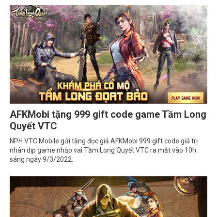
AFKMobi tặng 999 gift code game Tầm Long
Quyết VTC
NPH VTC Mobile gửi tặng đọc giả AFKMobi 999 gift code giá trị
nhân dịp game nhập vai Tầm Long Quyết VTC ra mắt vào 10h
sáng ngày 9/3/2022.