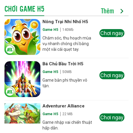
CHƠI GAME H5
Thêm
Nông Trại Nhí Nhố H5
Game H5
140Mb
Chơi ngay
Chăm sóc, thu hoạch mùa
vụ nhanh chóng chỉ bằng
một vài cái quẹt tay.
Bá Chủ Bầu Trời H5
Game H5
50MB
Chơi ngay
Game bắn phi thuyền vô
tận.
Adventurer Alliance
Game H5
22 MB
Chơi ngay
Game nhập vai chiến thuật
hấp dẫn.