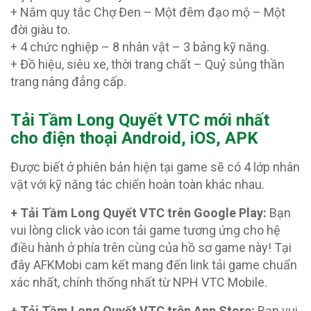
+ Nắm quy tắc Chợ Đen – Một đêm đạo mộ – Một
đời giàu to.
+ 4 chức nghiệp – 8 nhân vật – 3 bảng kỹ năng.
+ Đồ hiệu, siêu xe, thời trang chất – Quỷ sủng thần
trang nâng đẳng cấp.
T
ải Tầm Long Quyết VTC mới nhất
cho điện thoại Android, iOS, APK
Được biết ở phiên bản hiện tại game sẽ có 4 lớp nhân
vật với kỹ năng tác chiến hoàn toàn khác nhau.
+ Tải Tầm Long Quyết VTC trên Google Play:
Bạn
vui lòng click vào icon tải game tương ứng cho hệ
điều hành ở phía trên cùng của hồ sơ game này! Tại
đây AFKMobi cam kết mang đến link tải game chuẩn
xác nhất, chính thống nhất từ NPH VTC Mobile.
+ Tải Tầm Long Quyết VTC trên App Store:
Bạn vui