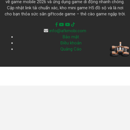
về game mobile 2026 và ứng dụng game di động nhanh chóng.
Cập nhật link tải chuẩn xác, kho mini game H5 đồ sộ và là nơi
cho bạn thỏa sức săn giftcode game – thẻ cào game ngập trời.
info@afkmobi.com
Bảo mật
Điều khoản
Quảng Cáo