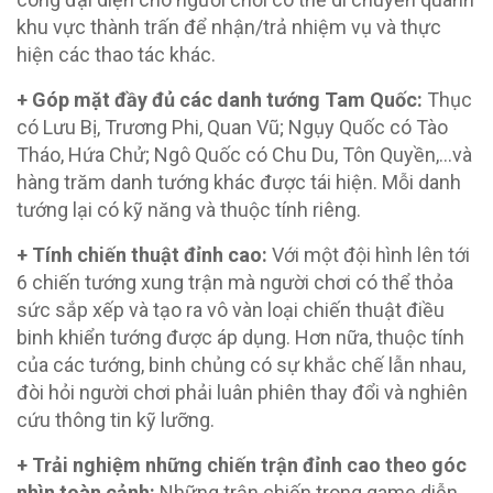
khu vực thành trấn để nhận/trả nhiệm vụ và thực
hiện các thao tác khác.
+ Góp mặt đầy đủ các danh tướng Tam Quốc:
Thục
có Lưu Bị, Trương Phi, Quan Vũ; Ngụy Quốc có Tào
Tháo, Hứa Chử; Ngô Quốc có Chu Du, Tôn Quyền,…và
hàng trăm danh tướng khác được tái hiện. Mỗi danh
tướng lại có kỹ năng và thuộc tính riêng.
+ Tính chiến thuật đỉnh cao:
Với một đội hình lên tới
6 chiến tướng xung trận mà người chơi có thể thỏa
sức sắp xếp và tạo ra vô vàn loại chiến thuật điều
binh khiển tướng được áp dụng. Hơn nữa, thuộc tính
của các tướng, binh chủng có sự khắc chế lẫn nhau,
đòi hỏi người chơi phải luân phiên thay đổi và nghiên
cứu thông tin kỹ lưỡng.
+ Trải nghiệm những chiến trận đỉnh cao theo góc
nhìn toàn cảnh:
Những trận chiến trong game diễn