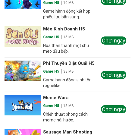
Chơi ngay
Game H5
10 MB
Game hành động kết hợp
phiêu lưu bắn súng.
Mèo Kinh Doanh H5
Game H5
15 MB
Chơi ngay
Hóa thân thành một chú
mèo đầu bếp.
Phi Thuyền Diệt Quái H5
Game H5
33 MB
Chơi ngay
Game hành động sinh tồn
roguelike.
Meme Wars
Game H5
15 MB
Chơi ngay
Chiến thuật phong cách
meme hài hước.
Sausage Man Shooting