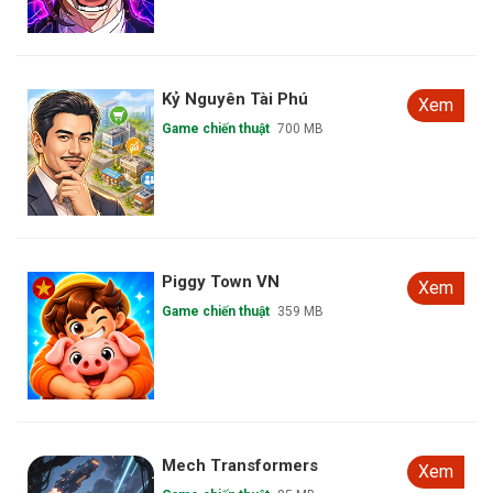
iHero Idle RPG
Xem
Game chiến thuật
333 MB
Tam Quốc Hợp Tướng
Xem
Game chiến thuật
288 MB
Eternal Silent Moon
Xem