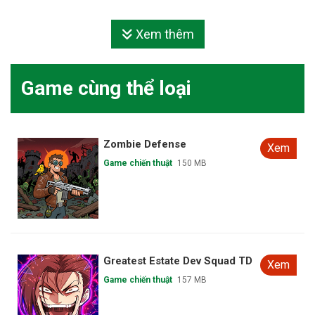
Xem thêm
Game cùng thể loại
Adventurer Alliance
Xem
Game chiến thuật
183 MB
Bleach Mirrors High
Xem
Game chiến thuật
Đang cập nhật