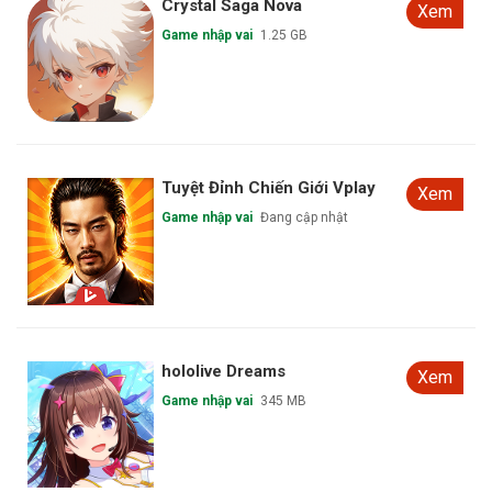
Đạo Hữu Tu Tiên Không
Xem
Game nhập vai
120 MB
Dungeora Shard Quest
Xem
Game nhập vai
32 MB
Wonderland Re Star Ark
Xem
Game nhập vai
1.9 GB