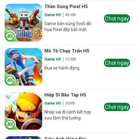
Thần Súng Pixel H5
Game H5
40 MB
Chơi ngay
Game bắn súng 5vs5 đồ
họa Pixel đầy bắt mắt.
Mô Tô Chạy Trốn H5
Game H5
10 MB
Chơi ngay
Đua xe hành động
Hiệp Sĩ Bão Táp H5
Game H5
30MB
Chơi ngay
Nhập vai đi cảnh kết hợp
sưu tầm thẻ tướng