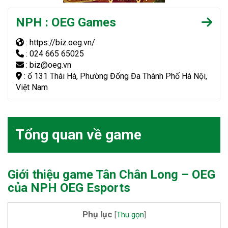
NPH : OEG Games
: https://biz.oeg.vn/
: 024 665 65025
: biz@oeg.vn
: ố 131 Thái Hà, Phường Đống Đa Thành Phố Hà Nội,
Việt Nam
Tổng quan về game
Giới thiệu game Tân Chân Long – OEG
của NPH OEG Esports
Phụ lục
[
Thu gọn
]