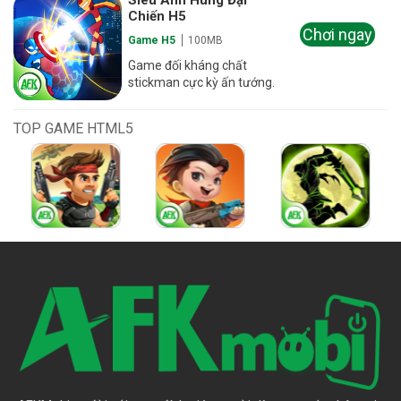
Siêu Anh Hùng Đại
Chiến H5
Chơi ngay
Game H5
100MB
Game đối kháng chất
stickman cực kỳ ấn tướng.
TOP GAME HTML5