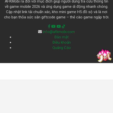
AFKMobi ra đời với mục đích giúp người dùng tra cứu thông tin
về game mobile 2026 và ứng dụng game di động nhanh chóng.
Cập nhật link tải chuẩn xác, kho mini game H5 đồ sộ và là nơi
cho bạn thỏa sức săn giftcode game – thẻ cào game ngập trời.
info@afkmobi.com
Bảo mật
Điều khoản
Quảng Cáo