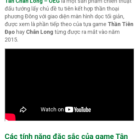
Tân Chân Long – OEG
là một sản phẩm chiến thuật
đấu tướng lấy chủ đề tu tiên kết hợp thần thoại
phương Đông với giao diện màn hình dọc tối giản,
được xem là phần tiếp theo của tựa game
Thần Tiên
Đạo
hay
Chân Long
từng được ra mắt vào năm
2015.
Các tính năng đặc sắc của game Tân