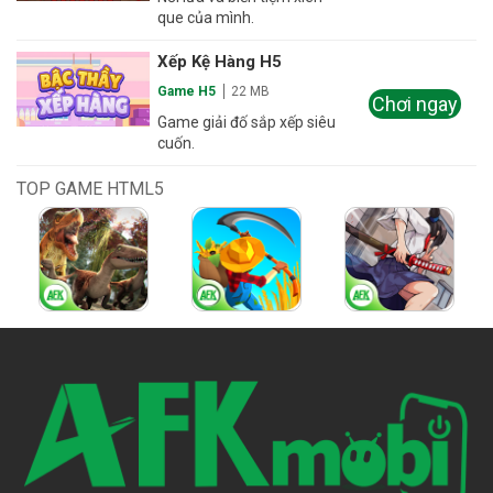
que của mình.
Xếp Kệ Hàng H5
Game H5
22 MB
Chơi ngay
Game giải đố sắp xếp siêu
cuốn.
TOP GAME HTML5