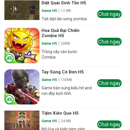
Diệt Quái Sinh Tồn H5
Game H5
12 MB
Chơi ngay
Tiệt diệt làn sóng zombie.
Hoa Quả Đại Chiến
Zombie H5
Chơi ngay
Game H5
20MB
Trồng cây cản bước
Zombie.
Tay Súng Cô Đơn H5
Game H5
150MB
Chơi ngay
Game bắn súng kiểu hit and
run đầy kịch tính.
Tiệm Xiên Que H5
Game H5
24 MB
Chơi ngay
Nổi lửa và biến tiệm xiên