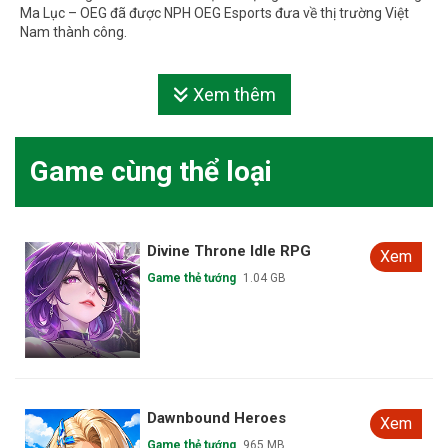
Ma Lục – OEG đã được NPH OEG Esports đưa về thị trường Việt
Nam thành công.
Xem thêm
Game cùng thể loại
Heart of Valor
Xem
Game thẻ tướng
1.10 GB
Goddess Academy
Xem
Game thẻ tướng
1.77 GB