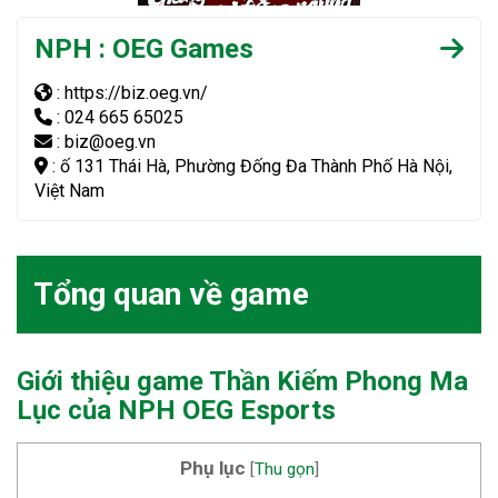
NPH : OEG Games
: https://biz.oeg.vn/
: 024 665 65025
: biz@oeg.vn
: ố 131 Thái Hà, Phường Đống Đa Thành Phố Hà Nội,
Việt Nam
Tổng quan về game
Giới thiệu game Thần Kiếm Phong Ma
Lục của NPH OEG Esports
Phụ lục
[
Thu gọn
]