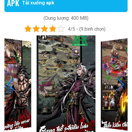
Tải xuống apk
(Dung lượng: 400 MB)
4/5 - (9 bình chọn)