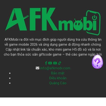
AFKMobi ra đời với mục đích giúp người dùng tra cứu thông tin
về game mobile 2026 và ứng dụng game di động nhanh chóng.
Cập nhật link tải chuẩn xác, kho mini game H5 đồ sộ và là nơi
cho bạn thỏa sức săn giftcode game – thẻ cào game ngập trời.
info@afkmobi.com
Bảo mật
Điều khoản
Quảng Cáo