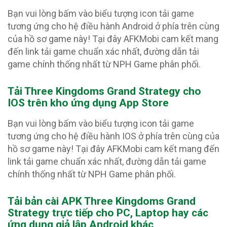
Bạn vui lòng bấm vào biểu tượng icon tải game
tương ứng cho hệ điều hành Android ở phía trên cùng
của hồ sơ game này! Tại đây AFKMobi cam kết mang
đến link tải game chuẩn xác nhất, đường dẫn tải
game chính thống nhất từ NPH Game phân phối.
Tải Three Kingdoms Grand Strategy
cho
IOS trên kho ứng dụng App Store
Bạn vui lòng bấm vào biểu tượng icon tải game
tương ứng cho hệ điều hành IOS ở phía trên cùng của
hồ sơ game này! Tại đây AFKMobi cam kết mang đến
link tải game chuẩn xác nhất, đường dẫn tải game
chính thống nhất từ NPH Game phân phối.
Tải bản cài APK Three Kingdoms Grand
Strategy
trực tiếp cho PC, Laptop hay các
ứng dụng giả lập Android khác