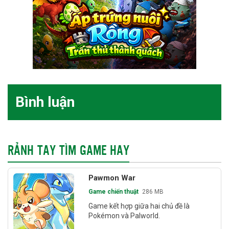
Bình luận
RẢNH TAY TÌM GAME HAY
Pawmon War
Game chiến thuật
286 MB
Game kết hợp giữa hai chủ đề là
Pokémon và Palworld.