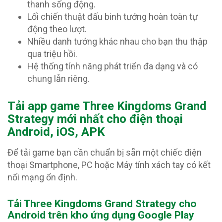
thanh sống động.
Lối chiến thuật đấu binh tướng hoàn toàn tự
động theo lượt.
Nhiều danh tướng khác nhau cho bạn thu thập
qua triệu hồi.
Hệ thống tính năng phát triển đa dạng và có
chung lẫn riêng.
T
ải app game Three Kingdoms Grand
Strategy mới nhất cho điện thoại
Android, iOS, APK
Để tải game bạn cần chuẩn bị sẵn một chiếc điện
thoại Smartphone, PC hoặc Máy tính xách tay có kết
nối mạng ổn định.
Tải Three Kingdoms Grand Strategy
cho
Android trên kho ứng dụng Google Play