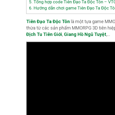
5.
Tổng hợp code Tiên Đạo Ta Độc Tôn – VTC
6.
Hướng dẫn chơi game Tiên Đạo Ta Độc Tôn
Tiên Đạo Ta Độc Tôn
là một tựa game MMOR
thừa từ các sản phẩm MMORPG 3D tiên hiệp
Địch Tu Tiên Giới
,
Giang Hồ Ngũ Tuyệt
,…