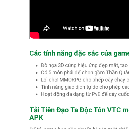
Các tính năng đặc sắc của gam
Đồ họa 3D cùng hiệu ứng đẹp mắt, tạo 
Có 5 môn phái để chọn gồm Thần Quân,
Lối chơi MMORPG cho phép cày chay cấ
Tính năng giao dịch tự do cho phép các
Hoạt động đa dạng từ PvE để cày cuốc
T
ải Tiên Đạo Ta Độc Tôn VTC mớ
APK