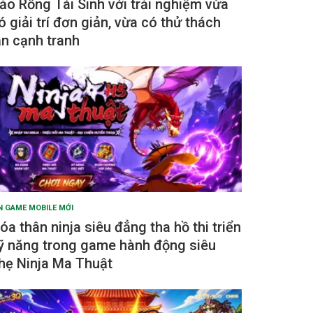
ảo Rồng Tái Sinh với trải nghiệm vừa
ó giải trí đơn giản, vừa có thử thách
ẫn cạnh tranh
N GAME MOBILE MỚI
óa thân ninja siêu đẳng tha hồ thi triển
ỹ năng trong game hành động siêu
hẹ Ninja Ma Thuật