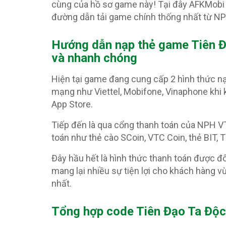
cùng của hồ sơ game này! Tại đây AFKMobi 
đường dẫn tải game chính thống nhất từ N
Hướng dẫn nạp thẻ game Tiên Đ
và nhanh chóng
Hiện tại game đang cung cấp 2 hình thức 
mạng như Viettel, Mobifone, Vinaphone khi k
App Store.
Tiếp đến là qua cổng thanh toán của NPH V
toán như thẻ cào SCoin, VTC Coin, thẻ BIT, 
Đây hầu hết là hình thức thanh toán được đ
mang lại nhiều sự tiện lợi cho khách hàng v
nhất.
Tổng hợp code Tiên Đạo Ta Độ