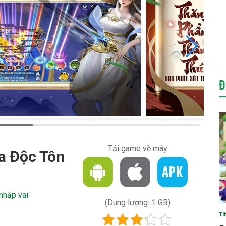
Đ
Tải game về máy
a Độc Tôn
nhập vai
(Dung lượng: 1 GB)
TI