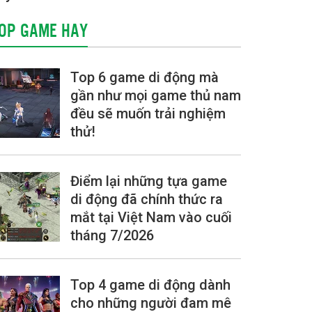
OP GAME HAY
Top 6 game di động mà
gần như mọi game thủ nam
đều sẽ muốn trải nghiệm
thử!
Điểm lại những tựa game
di động đã chính thức ra
mắt tại Việt Nam vào cuối
tháng 7/2026
Top 4 game di động dành
cho những người đam mê