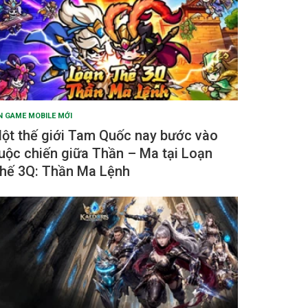
N GAME MOBILE MỚI
ột thế giới Tam Quốc nay bước vào
uộc chiến giữa Thần – Ma tại Loạn
hế 3Q: Thần Ma Lệnh