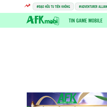
ĐẠO HỮU TU TIÊN KHÔNG
ADVENTURER ALLIA
TIN GAME MOBILE