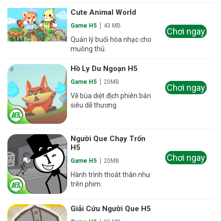
Cute Animal World
Game H5
43 MB
Chơi ngay
Quản lý buổi hòa nhạc cho
muông thú.
Hồ Ly Du Ngoạn H5
Game H5
20MB
Chơi ngay
Vẽ bùa diệt địch phiên bản
siêu dễ thương.
Người Que Chạy Trốn
H5
Chơi ngay
Game H5
20MB
Hành trình thoát thân như
trên phim.
Giải Cứu Người Que H5