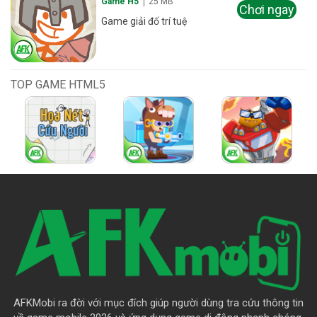
Game H5
25 MB
Chơi ngay
Game giải đố trí tuệ
TOP GAME HTML5
AFKMobi ra đời với mục đích giúp người dùng tra cứu thông tin