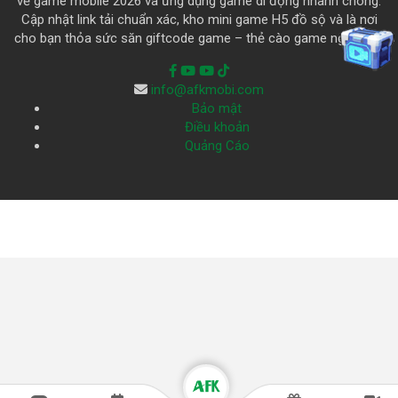
về game mobile 2026 và ứng dụng game di động nhanh chóng.
Cập nhật link tải chuẩn xác, kho mini game H5 đồ sộ và là nơi
cho bạn thỏa sức săn giftcode game – thẻ cào game ngập trời.
info@afkmobi.com
Bảo mật
Điều khoản
Quảng Cáo