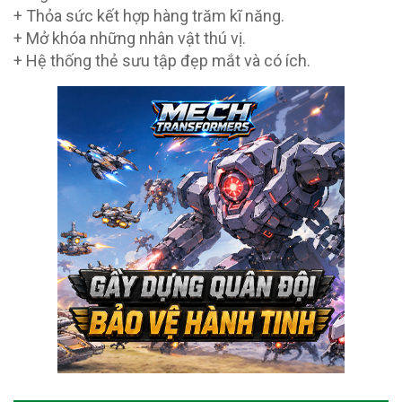
+ Thỏa sức kết hợp hàng trăm kĩ năng.
+ Mở khóa những nhân vật thú vị.
+ Hệ thống thẻ sưu tập đẹp mắt và có ích.