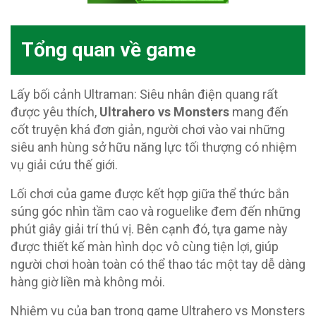
Tổng quan về game
Lấy bối cảnh Ultraman: Siêu nhân điện quang rất
được yêu thích,
Ultrahero vs Monsters
mang đến
cốt truyện khá đơn giản, người chơi vào vai những
siêu anh hùng sở hữu năng lực tối thượng có nhiệm
vụ giải cứu thế giới.
Lối chơi của game được kết hợp giữa thể thức bắn
súng góc nhìn tầm cao và roguelike đem đến những
phút giây giải trí thú vị. Bên cạnh đó, tựa game này
được thiết kế màn hình dọc vô cùng tiện lợi, giúp
người chơi hoàn toàn có thể thao tác một tay dễ dàng
hàng giờ liền mà không mỏi.
Nhiệm vụ của bạn trong game Ultrahero vs Monsters