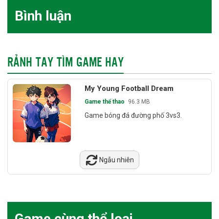
Bình luận
RẢNH TAY TÌM GAME HAY
My Young Football Dream
Game thể thao
96.3 MB
Game bóng đá đường phố 3vs3.
Ngẫu nhiên
Game cùng thể loại