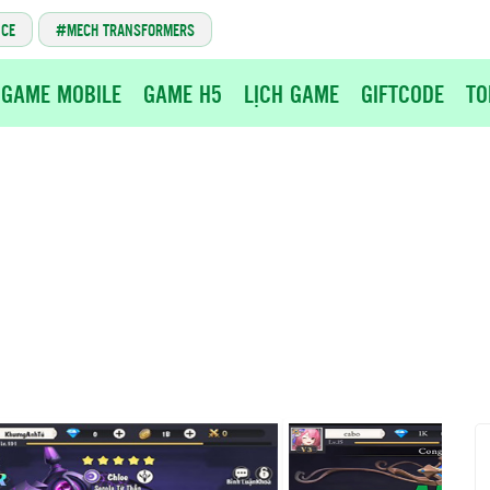
NCE
MECH TRANSFORMERS
GAME MOBILE
GAME H5
LỊCH GAME
GIFTCODE
TO