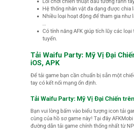
Lối chơi chiến thuật đấu tướng rảnh tay
Hệ thống nhân vật đa dạng được chia l
Nhiều loại hoạt động để tham gia như l
…
Có tính năng AFK giúp tích lũy các loại
tuyến.
T
ải Waifu Party: Mỹ Vị Đại Chiế
iOS, APK
Để tải game bạn cần chuẩn bị sẵn một chiế
tay có kết nối mạng ổn định.
Tải Waifu Party: Mỹ Vị Đại Chiến trê
Bạn vui lòng bấm vào biểu tượng icon tải g
cùng của hồ sơ game này! Tại đây AFKMobi 
đường dẫn tải game chính thống nhất từ N