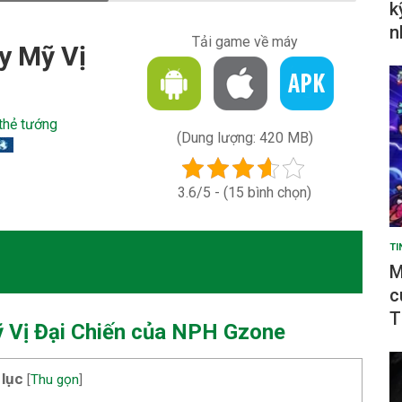
k
n
Tải game về máy
y Mỹ Vị
thẻ tướng
(Dung lượng: 420 MB)
3.6/5 - (15 bình chọn)
TI
M
c
T
ỹ Vị Đại Chiến của NPH Gzone
 lục
[
Thu gọn
]