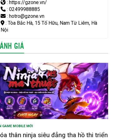
: https://gzone.vn/
: 02499988885
: hotro@gzone.vn
: Tòa Bắc Hà, 15 Tố Hữu, Nam Từ Liêm, Hà
Nội
ÁNH GIÁ
N GAME MOBILE MỚI
óa thân ninja siêu đẳng tha hồ thi triển