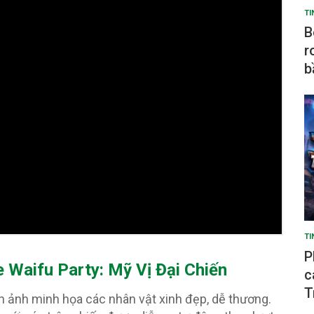
TI
B
r
b
TI
P
 Waifu Party: Mỹ Vị Đại Chiến
c
T
nh ảnh minh họa các nhân vật xinh đẹp, dễ thương.