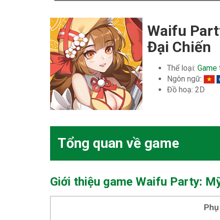
Waifu Part
Đại Chiến
Thể loại:
Game 
Ngôn ngữ:
Đồ hoạ: 2D
Tổng quan về game
Giới thiệu game Waifu Party: M
Phụ