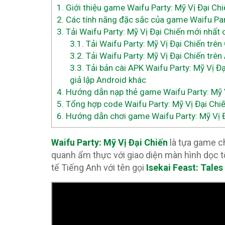
1.
Giới thiệu game Waifu Party: Mỹ Vị Đại C
2.
Các tính năng đặc sắc của game Waifu Part
3.
Tải Waifu Party: Mỹ Vị Đại Chiến mới nhất 
3.1.
Tải Waifu Party: Mỹ Vị Đại Chiến trên
3.2.
Tải Waifu Party: Mỹ Vị Đại Chiến trên
3.3.
Tải bản cài APK Waifu Party: Mỹ Vị Đ
giả lập Android khác
4.
Hướng dẫn nạp thẻ game Waifu Party: Mỹ V
5.
Tổng hợp code Waifu Party: Mỹ Vị Đại Chiế
6.
Hướng dẫn chơi game Waifu Party: Mỹ Vị Đ
Waifu Party: Mỹ Vị Đại Chiến
là tựa game c
quanh ẩm thực với giao diện màn hình dọc 
tế Tiếng Anh với tên gọi
Isekai Feast: Tales