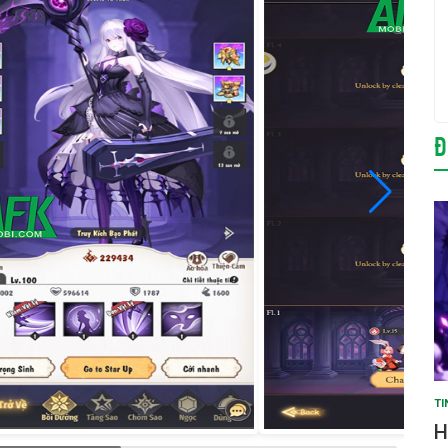
Đ
TI
H