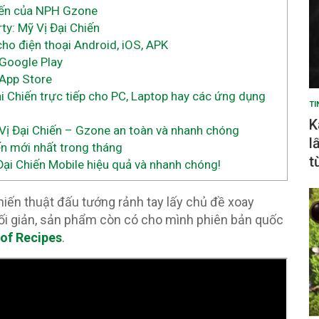
hiến của NPH Gzone
y: Mỹ Vị Đại Chiến
cho điện thoại Android, iOS, APK
 Google Play
 App Store
ại Chiến trực tiếp cho PC, Laptop hay các ứng dụng
TI
K
ị Đại Chiến – Gzone an toàn và nhanh chóng
l
n mới nhất trong tháng
t
ại Chiến Mobile hiệu quả và nhanh chóng!
hiến thuật đấu tướng rảnh tay lấy chủ đề xoay
tối giản, sản phẩm còn có cho mình phiên bản quốc
 of Recipes
.