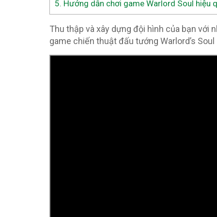
5.
Hướng dẫn chơi game Warlord Soul hiệu q
Thu thập và xây dựng đội hình của bạn với
game chiến thuật đấu tướng Warlord’s Soul