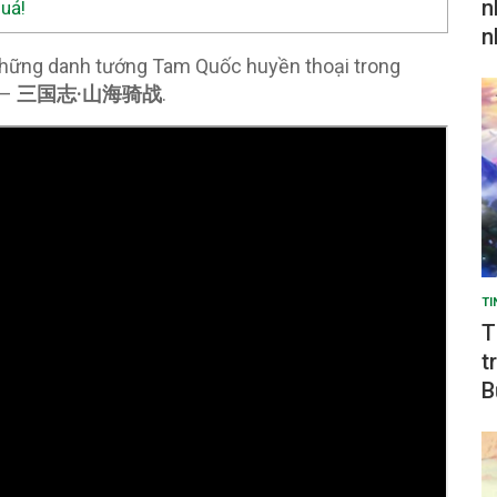
n
uả!
n
 những danh tướng Tam Quốc huyền thoại trong
 –
三国志·山海骑战
.
TI
T
t
B