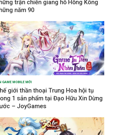
hững trận chiến giang hồ Hồng Kông
hững năm 90
N GAME MOBILE MỚI
hế giới thần thoại Trung Hoa hội tụ
rong 1 sản phẩm tại Đạo Hữu Xin Dừng
ước – JoyGames