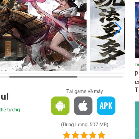
TI
P
c
T
Tải game về máy
ul
thẻ tướng
(Dung lượng: 507 MB)