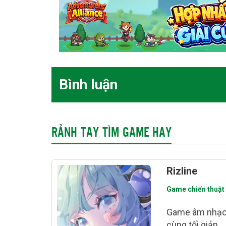
Bình luận
RẢNH TAY TÌM GAME HAY
Rizline
Game chiến thuật
Game âm nhạc 
cùng tối giản.