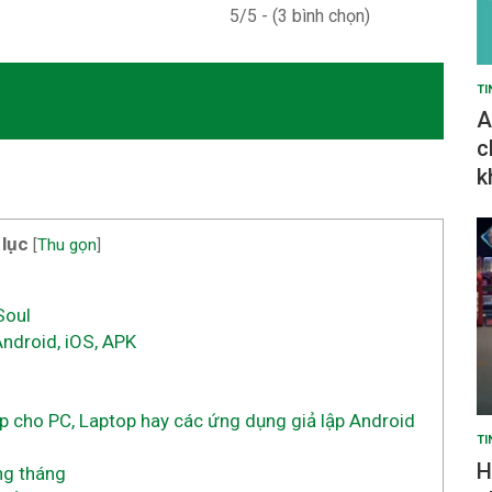
5/5 - (3 bình chọn)
TI
A
c
k
 lục
[
Thu gọn
]
Soul
Android, iOS, APK
ếp cho PC, Laptop hay các ứng dụng giả lập Android
TI
H
ng tháng