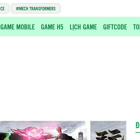
NCE
MECH TRANSFORMERS
GAME MOBILE
GAME H5
LỊCH GAME
GIFTCODE
TO
Đ