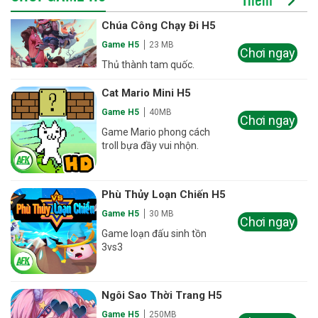
Chúa Công Chạy Đi H5
Game H5
23 MB
Chơi ngay
Thủ thành tam quốc.
Cat Mario Mini H5
Game H5
40MB
Chơi ngay
Game Mario phong cách
troll bựa đầy vui nhộn.
Phù Thủy Loạn Chiến H5
Game H5
30 MB
Chơi ngay
Game loạn đấu sinh tồn
3vs3
Ngôi Sao Thời Trang H5
Game H5
250MB