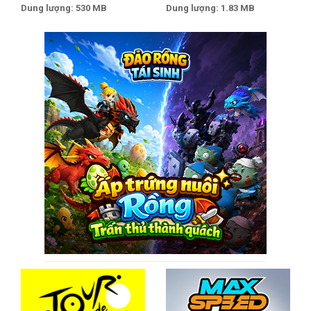
Dung lượng: 530 MB
Dung lượng: 1.83 MB