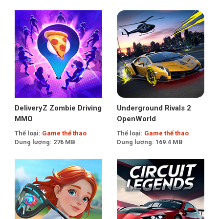
DeliveryZ Zombie Driving
Underground Rivals 2
MMO
OpenWorld
Thể loại:
Game thể thao
Thể loại:
Game thể thao
Dung lượng: 276 MB
Dung lượng: 169.4 MB