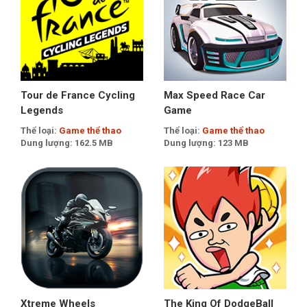
Tour de France Cycling
Max Speed Race Car
Legends
Game
Thể loại:
Game thể thao
Thể loại:
Game thể thao
Dung lượng: 162.5 MB
Dung lượng: 123 MB
Xtreme Wheels
The King Of DodgeBall