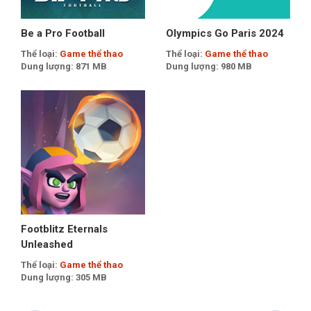
Be a Pro Football
Olympics Go Paris 2024
Thể loại:
Game thể thao
Thể loại:
Game thể thao
Dung lượng: 871 MB
Dung lượng: 980 MB
Footblitz Eternals
Unleashed
Thể loại:
Game thể thao
Dung lượng: 305 MB