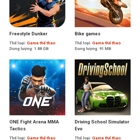
Freestyle Dunker
Bike games
Thể loại:
Game thể thao
Thể loại:
Game thể thao
Dung lượng: 1.88 GB
Dung lượng: 91 MB
ONE Fight Arena MMA
Driving School Simulator
Tactics
Evo
Thể loại:
Game thể thao
Thể loại:
Game thể thao