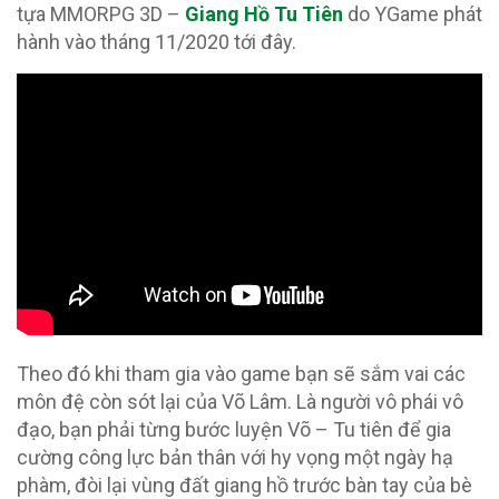
tựa MMORPG 3D –
Giang Hồ Tu Tiên
do YGame phát
hành vào tháng 11/2020 tới đây.
Theo đó khi tham gia vào game bạn sẽ sắm vai các
môn đệ còn sót lại của Võ Lâm. Là người vô phái vô
đạo, bạn phải từng bước luyện Võ – Tu tiên để gia
cường công lực bản thân với hy vọng một ngày hạ
phàm, đòi lại vùng đất giang hồ trước bàn tay của bè