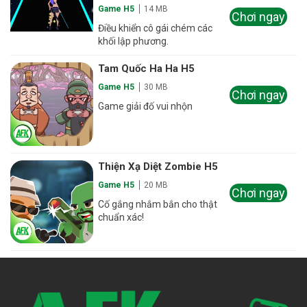
Game H5
14 MB
Chơi ngay
Điều khiển cô gái chém các
khối lập phương.
Tam Quốc Ha Ha H5
Game H5
30 MB
Chơi ngay
Game giải đố vui nhộn
Thiện Xạ Diệt Zombie H5
Game H5
20 MB
Chơi ngay
Cố gắng nhắm bắn cho thật
chuẩn xác!