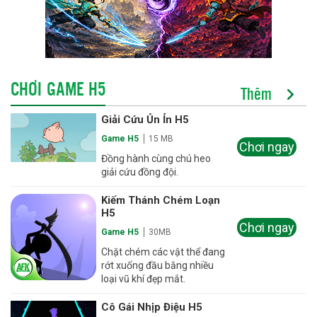
CHƠI GAME H5
Thêm
Giải Cứu Ủn Ỉn H5
Game H5
15 MB
Chơi ngay
Đồng hành cùng chú heo
giải cứu đồng đội.
Kiếm Thánh Chém Loạn
H5
Chơi ngay
Game H5
30MB
Chặt chém các vật thể đang
rớt xuống đầu bằng nhiều
loại vũ khí đẹp mắt.
Cô Gái Nhịp Điệu H5