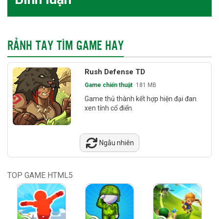
RẢNH TAY TÌM GAME HAY
Rush Defense TD
Game chiến thuật
181 MB
Game thủ thành kết hợp hiện đại đan
xen tính cổ điển.
Ngẫu nhiên
TOP GAME HTML5