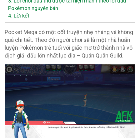
3.
Lối chơi đấu thú được tái hiện mạnh theo lối đấu
Pokémon nguyên bản
4.
Lời kết
Pocket Mega có một cốt truyện nhẹ nhàng và không
quá chi tiết. Theo đó người chơi sẽ là một nhà huấn
luyện Pokémon trẻ tuổi với giấc mơ trở thành nhà vô
địch giải đấu lớn nhất lục địa – Quán Quân Guild.