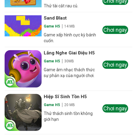
Chơi ngay
Thử tài cắt rau củ.
Sand Blast
Game H5
14 MB
Chơi ngay
Game xếp hình cực kỳ bánh
cuốn.
Lắng Nghe Giai Điệu H5
Game H5
30MB
Chơi ngay
Game âm nhạc thách thức
sự phản xạ của người chơi.
Hiệp Sĩ Sinh Tồn H5
Game H5
20 MB
Chơi ngay
Thử thách sinh tồn không
giới hạn