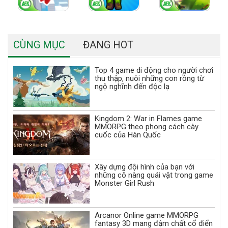
CÙNG MỤC
ĐANG HOT
Top 4 game di động cho người chơi
thu thập, nuôi những con rồng từ
ngộ nghĩnh đến độc lạ
Kingdom 2: War in Flames game
MMORPG theo phong cách cày
cuốc của Hàn Quốc
Xây dựng đội hình của bạn với
những cô nàng quái vật trong game
Monster Girl Rush
Arcanor Online game MMORPG
fantasy 3D mang đậm chất cổ điển