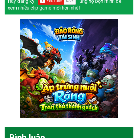
Hãy đăng ký
ủng hộ bọn mình để
xem nhiều clip game mới hơn nhé!
Bình luận