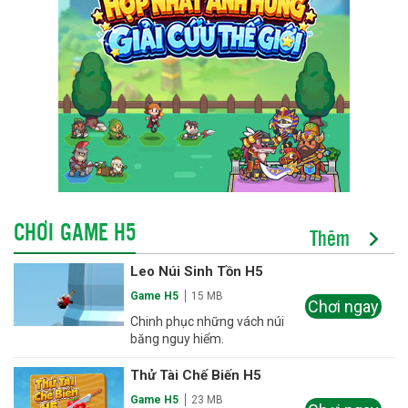
CHƠI GAME H5
Thêm
Leo Núi Sinh Tồn H5
Game H5
15 MB
Chơi ngay
Chinh phục những vách núi
băng nguy hiểm.
Thử Tài Chế Biến H5
Game H5
23 MB