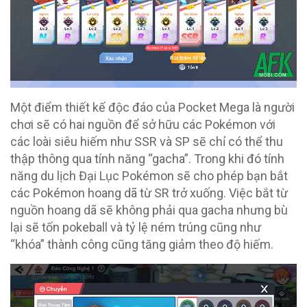
Một điểm thiết kế độc đáo của Pocket Mega là người
chơi sẽ có hai nguồn để sở hữu các Pokémon với
các loài siêu hiếm như SSR và SP sẽ chỉ có thể thu
thập thông qua tính năng “gacha”. Trong khi đó tính
năng du lịch Đại Lục Pokémon sẽ cho phép bạn bắt
các Pokémon hoang dã từ SR trở xuống. Việc bắt từ
nguồn hoang dã sẽ không phải qua gacha nhưng bù
lại sẽ tốn pokeball và tỷ lệ ném trúng cũng như
“khóa” thành công cũng tăng giảm theo độ hiếm.