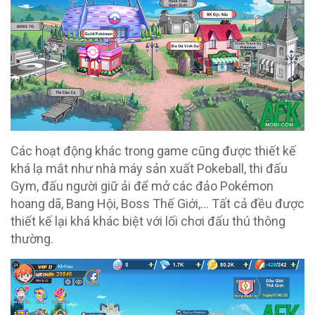
Các hoạt động khác trong game cũng được thiết kế
khá lạ mắt như nhà máy sản xuất Pokeball, thi đấu
Gym, đấu người giữ ải để mở các đảo Pokémon
hoang dã, Bang Hội, Boss Thế Giới,… Tất cả đều được
thiết kế lại khá khác biệt với lối chơi đấu thú thông
thường.