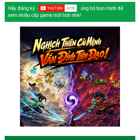
Hãy đăng ký
ủng hộ bọn mình để
xem nhiều clip game mới hơn nhé!