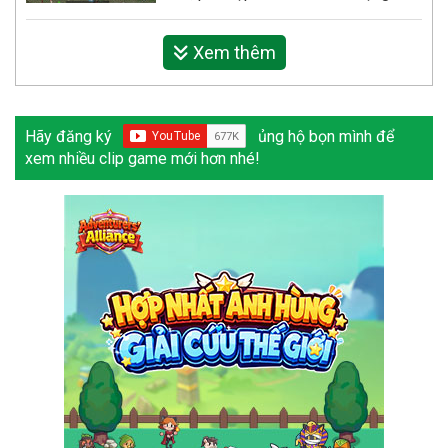
Xem thêm
Hãy đăng ký
ủng hộ bọn mình để
xem nhiều clip game mới hơn nhé!