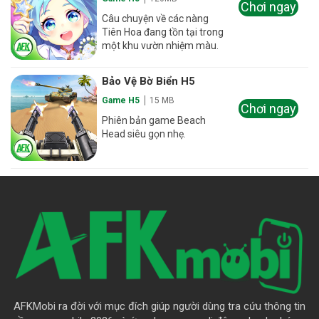
Chơi ngay
Câu chuyện về các nàng
Tiên Hoa đang tồn tại trong
một khu vườn nhiệm màu.
Bảo Vệ Bờ Biển H5
Game H5
15 MB
Chơi ngay
Phiên bản game Beach
Head siêu gọn nhẹ.
AFKMobi ra đời với mục đích giúp người dùng tra cứu thông tin