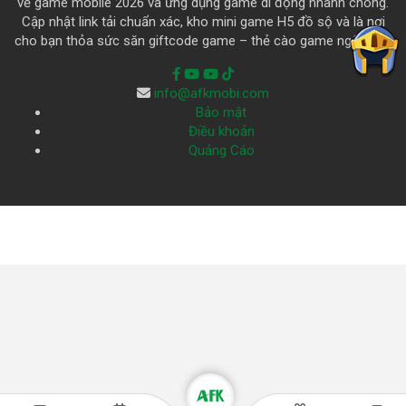
về game mobile 2026 và ứng dụng game di động nhanh chóng.
Cập nhật link tải chuẩn xác, kho mini game H5 đồ sộ và là nơi
cho bạn thỏa sức săn giftcode game – thẻ cào game ngập trời.
info@afkmobi.com
Bảo mật
Điều khoản
Quảng Cáo