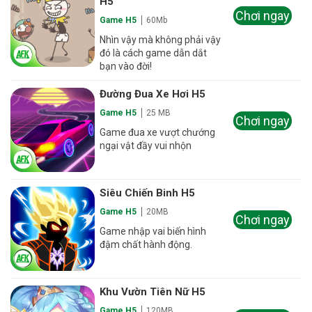
H5
Chơi ngay
Game H5
60Mb
Nhìn vậy mà không phải vậy
đó là cách game dẫn dắt
bạn vào đời!
Đường Đua Xe Hơi H5
Game H5
25 MB
Chơi ngay
Game đua xe vượt chướng
ngại vật đầy vui nhộn
Siêu Chiến Binh H5
Game H5
20MB
Chơi ngay
Game nhập vai biến hình
đậm chất hành động.
Khu Vườn Tiên Nữ H5
Game H5
120MB