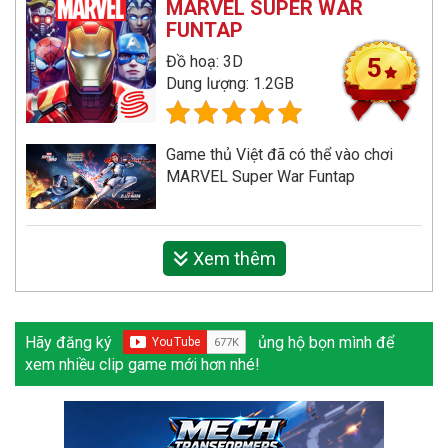
MARVEL SUPER WAR
FUNTAP
Đồ hoạ: 3D
5
Dung lượng: 1.2GB
Game thủ Việt đã có thể vào chơi
MARVEL Super War Funtap
Xem thêm
Hãy đăng ký
ủng hộ bọn mình để
xem nhiều clip game mới hơn nhé!