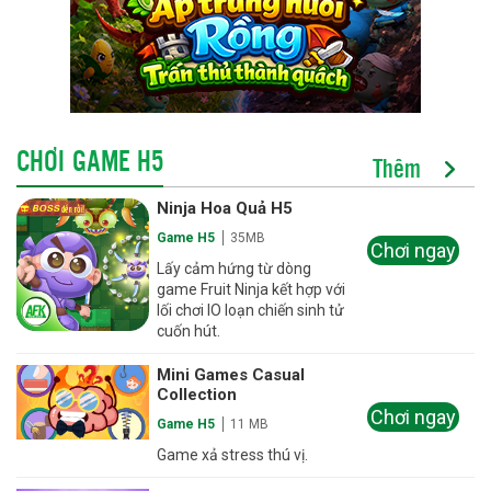
CHƠI GAME H5
Thêm
Ninja Hoa Quả H5
Game H5
35MB
Chơi ngay
Lấy cảm hứng từ dòng
game Fruit Ninja kết hợp với
lối chơi IO loạn chiến sinh tử
cuốn hút.
Mini Games Casual
Collection
Chơi ngay
Game H5
11 MB
Game xả stress thú vị.