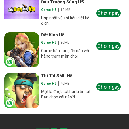
Đấu Trường Súng H5
Game H5
13 MB
Chơi ngay
Hợp nhất vũ khí tiêu diệt kẻ
địch.
Đột Kích H5
Game H5
80Mb
Chơi ngay
Game bắn súng ẩn nấp với
hàng trăm màn chơi.
Thi Tát SML H5
Game H5
40MB
Chơi ngay
Một là được tát hai là ăn tát.
Bạn chọn cái nào?!