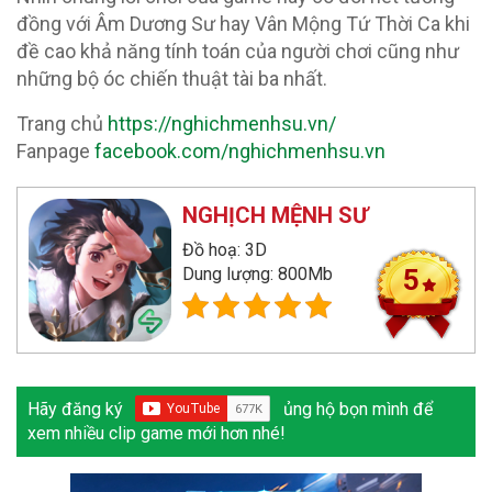
đồng với Âm Dương Sư hay Vân Mộng Tứ Thời Ca khi
đề cao khả năng tính toán của người chơi cũng như
những bộ óc chiến thuật tài ba nhất.
Trang chủ
https://nghichmenhsu.vn/
Fanpage
facebook.com/nghichmenhsu.vn
NGHỊCH MỆNH SƯ
Đồ hoạ: 3D
Dung lượng: 800Mb
5
Hãy đăng ký
ủng hộ bọn mình để
xem nhiều clip game mới hơn nhé!