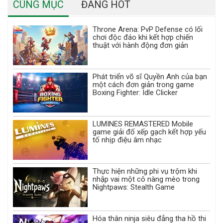
CÙNG MỤC
ĐANG HOT
Throne Arena: PvP Defense có lối
chơi độc đáo khi kết hợp chiến
thuật với hành động đơn giản
Phát triển võ sĩ Quyền Anh của bạn
một cách đơn giản trong game
Boxing Fighter: Idle Clicker
LUMINES REMASTERED Mobile
game giải đố xếp gạch kết hợp yếu
tố nhịp điệu âm nhạc
Thực hiện những phi vụ trộm khi
nhập vai một cô nàng mèo trong
Nightpaws: Stealth Game
Hóa thân ninja siêu đẳng tha hồ thi