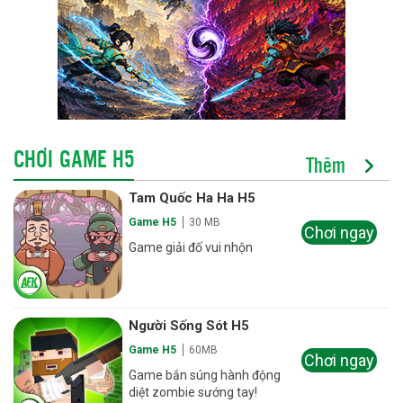
CHƠI GAME H5
Thêm
Tam Quốc Ha Ha H5
Game H5
30 MB
Chơi ngay
Game giải đố vui nhộn
Người Sống Sót H5
Game H5
60MB
Chơi ngay
Game bắn súng hành động
diệt zombie sướng tay!