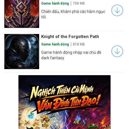
Game hành động
758 MB
Chiến đấu, khám phá các hầm ngục
tối.
Knight of the Forgotten Path
Game hành động
818 MB
Game hành động nhập vai chủ đề
dark fantasy.