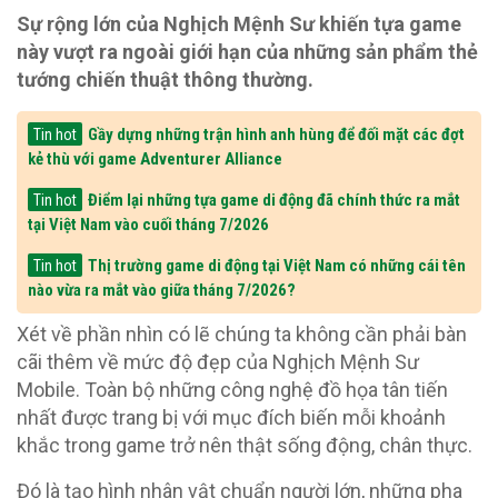
Sự rộng lớn của Nghịch Mệnh Sư khiến tựa game
này vượt ra ngoài giới hạn của những sản phẩm thẻ
tướng chiến thuật thông thường.
Gầy dựng những trận hình anh hùng để đối mặt các đợt
Tin hot
kẻ thù với game Adventurer Alliance
Điểm lại những tựa game di động đã chính thức ra mắt
Tin hot
tại Việt Nam vào cuối tháng 7/2026
Thị trường game di động tại Việt Nam có những cái tên
Tin hot
nào vừa ra mắt vào giữa tháng 7/2026?
Xét về phần nhìn có lẽ chúng ta không cần phải bàn
cãi thêm về mức độ đẹp của Nghịch Mệnh Sư
Mobile. Toàn bộ những công nghệ đồ họa tân tiến
nhất được trang bị với mục đích biến mỗi khoảnh
khắc trong game trở nên thật sống động, chân thực.
Đó là tạo hình nhân vật chuẩn người lớn, những pha