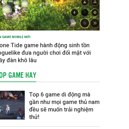
N GAME MOBILE MỚI
one Tide game hành động sinh tồn
oguelike đưa người chơi đối mặt với
ầy đàn khô lâu
OP GAME HAY
Top 6 game di động mà
gần như mọi game thủ nam
đều sẽ muốn trải nghiệm
thử!