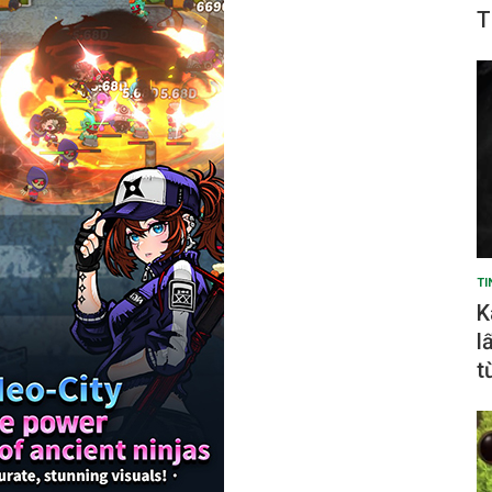
T
TI
K
l
t