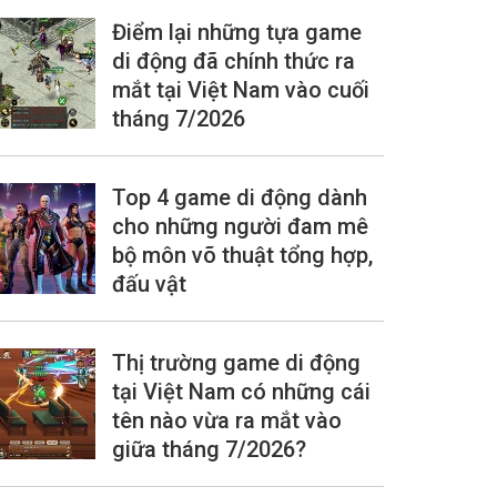
Điểm lại những tựa game
di động đã chính thức ra
mắt tại Việt Nam vào cuối
tháng 7/2026
Top 4 game di động dành
cho những người đam mê
bộ môn võ thuật tổng hợp,
đấu vật
Thị trường game di động
tại Việt Nam có những cái
tên nào vừa ra mắt vào
giữa tháng 7/2026?