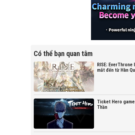
Có thể bạn quan tâm
RISE: EverThrone 
mắt đến từ Hàn Q
Ticket Hero game 
Thần