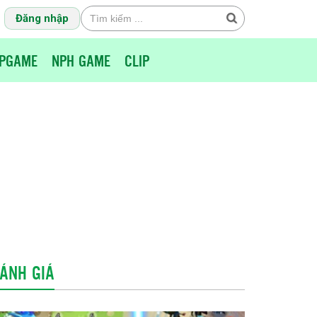
Đăng nhập
PGAME
NPH GAME
CLIP
ÁNH GIÁ