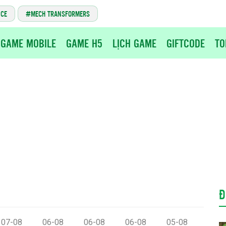
NCE
MECH TRANSFORMERS
GAME MOBILE
GAME H5
LỊCH GAME
GIFTCODE
TO
Đ
07-08
06-08
06-08
06-08
05-08