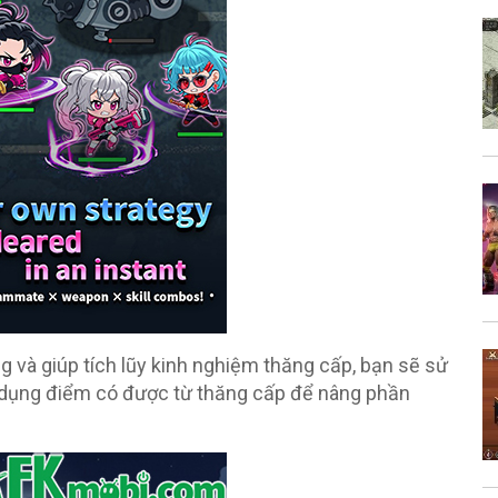
ng và giúp tích lũy kinh nghiệm thăng cấp, bạn sẽ sử
ử dụng điểm có được từ thăng cấp để nâng phần