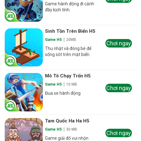
Game hành động đi cảnh
đầy kịch tính.
Sinh Tồn Trên Biển H5
Game H5
20MB
Chơi ngay
Thu nhặt và đóng bè để
sống sót trên mặt biển.
Mô Tô Chạy Trốn H5
Game H5
10 MB
Chơi ngay
Đua xe hành động
Tam Quốc Ha Ha H5
Game H5
30 MB
Chơi ngay
Game giải đố vui nhộn