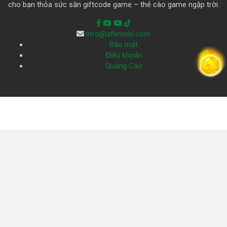
cho bạn thỏa sức săn giftcode game – thẻ cào game ngập trời.
info@afkmobi.com
Bảo mật
Điều khoản
Quảng Cáo