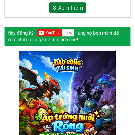
Xem thêm
Hãy đăng ký
ủng hộ bọn mình để
xem nhiều clip game mới hơn nhé!