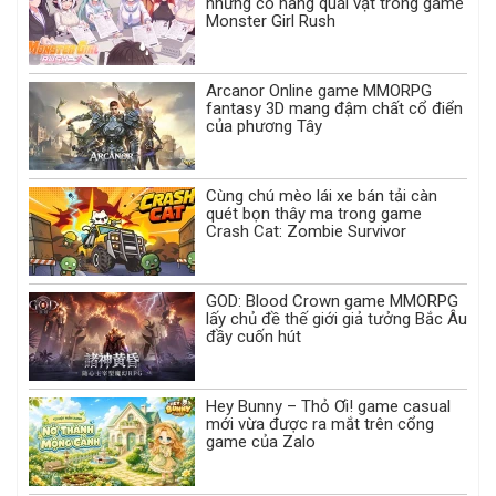
những cô nàng quái vật trong game
Monster Girl Rush
Arcanor Online game MMORPG
fantasy 3D mang đậm chất cổ điển
của phương Tây
Cùng chú mèo lái xe bán tải càn
quét bọn thây ma trong game
Crash Cat: Zombie Survivor
GOD: Blood Crown game MMORPG
lấy chủ đề thế giới giả tưởng Bắc Âu
đầy cuốn hút
Hey Bunny – Thỏ Ơi! game casual
mới vừa được ra mắt trên cổng
game của Zalo