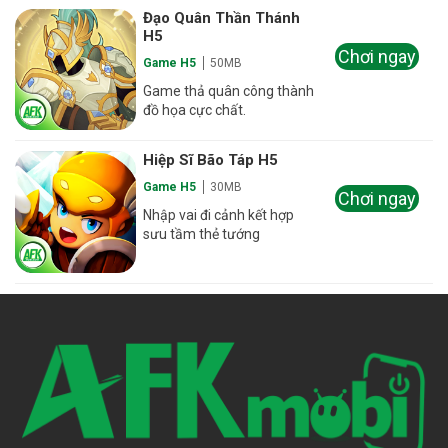
Đạo Quân Thần Thánh
H5
Chơi ngay
Game H5
50MB
Game thả quân công thành
đồ họa cực chất.
Hiệp Sĩ Bão Táp H5
Game H5
30MB
Chơi ngay
Nhập vai đi cảnh kết hợp
sưu tầm thẻ tướng