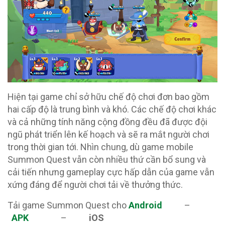
Hiện tại game chỉ sở hữu chế độ chơi đơn bao gồm
hai cấp độ là trung bình và khó. Các chế độ chơi khác
và cả những tính năng cộng đồng đều đã được đội
ngũ phát triển lên kế hoạch và sẽ ra mắt người chơi
trong thời gian tới. Nhìn chung, dù game mobile
Summon Quest vẫn còn nhiều thứ cần bổ sung và
cải tiến nhưng gameplay cực hấp dẫn của game vẫn
xứng đáng để người chơi tải về thưởng thức.
Tải game Summon Quest cho
Android
–
APK
–
iOS