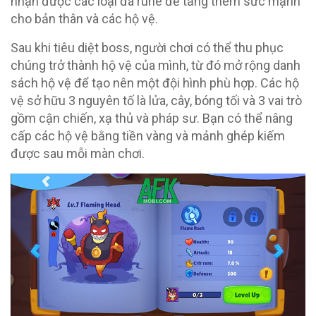
nhận được các loại đá rune để tăng thêm sức mạnh
cho bản thân và các hộ vệ.
Sau khi tiêu diệt boss, người chơi có thể thu phục
chúng trở thành hộ vệ của mình, từ đó mở rộng danh
sách hộ vệ để tạo nên một đội hình phù hợp. Các hộ
vệ sở hữu 3 nguyên tố là lửa, cây, bóng tối và 3 vai trò
gồm cận chiến, xạ thủ và pháp sư. Bạn có thể nâng
cấp các hộ vệ bằng tiền vàng và mảnh ghép kiếm
được sau mỗi màn chơi.