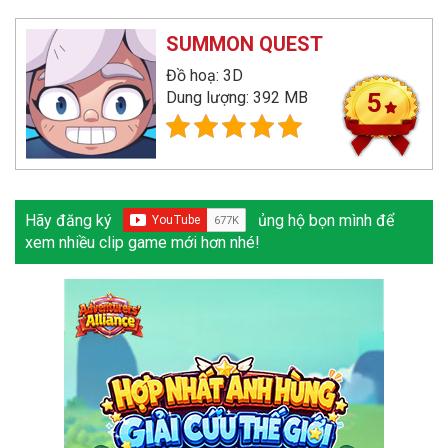
SUMMON QUEST
Đồ hoạ: 3D
Dung lượng: 392 MB
5
Hãy đăng ký
ủng hộ bọn mình để
xem nhiều clip game mới hơn nhé!