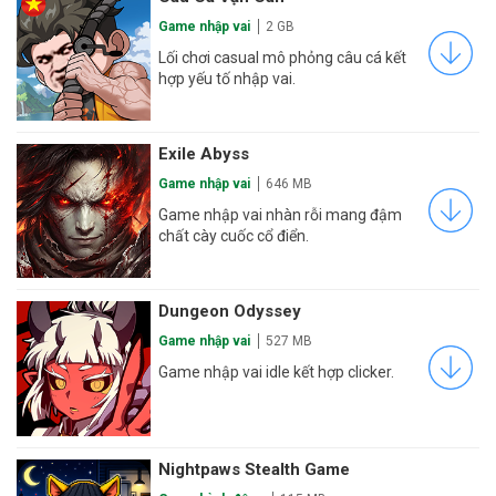
Game nhập vai
2 GB
Lối chơi casual mô phỏng câu cá kết
hợp yếu tố nhập vai.
Exile Abyss
Game nhập vai
646 MB
Game nhập vai nhàn rỗi mang đậm
chất cày cuốc cổ điển.
Dungeon Odyssey
Game nhập vai
527 MB
Game nhập vai idle kết hợp clicker.
Nightpaws Stealth Game