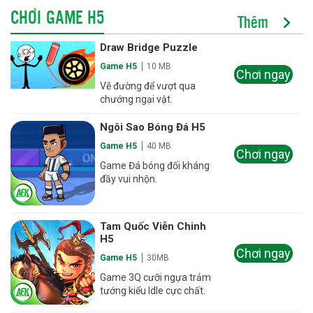
CHƠI GAME H5
Thêm
Draw Bridge Puzzle
Game H5
10 MB
Chơi ngay
Vẽ đường để vượt qua
chướng ngại vật.
Ngôi Sao Bóng Đá H5
Game H5
40 MB
Chơi ngay
Game Đá bóng đối kháng
đầy vui nhộn.
Tam Quốc Viễn Chinh
H5
Chơi ngay
Game H5
30MB
Game 3Q cưỡi ngựa trảm
tướng kiểu Idle cực chất.