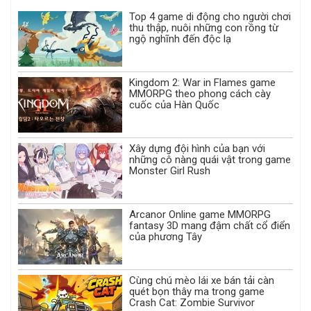
Top 4 game di động cho người chơi
thu thập, nuôi những con rồng từ
ngộ nghĩnh đến độc lạ
Kingdom 2: War in Flames game
MMORPG theo phong cách cày
cuốc của Hàn Quốc
Xây dựng đội hình của bạn với
những cô nàng quái vật trong game
Monster Girl Rush
Arcanor Online game MMORPG
fantasy 3D mang đậm chất cổ điển
của phương Tây
Cùng chú mèo lái xe bán tải càn
quét bọn thây ma trong game
Crash Cat: Zombie Survivor