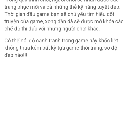
trang phục mới và cả những thẻ kỹ năng tuyệt đẹp.
Thời gian đầu game bạn sẽ chủ yếu tìm hiểu cốt
truyện của game, xong dần dà sẽ được mở khóa các
chế độ thi đấu với những người chơi khác.
Có thể nói độ cạnh tranh trong game này khốc liệt
không thua kém bất kỳ tựa game thời trang, so độ
đẹp nào!!!