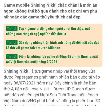
Game mobile Shining Nikki chắc chắn là món ăn
ngon không thể bỏ qua dành cho các chị em phụ
nữ hoặc các game thủ yêu thích cái đẹp.
Top 4 game di động cho người chơi thu thập, nuôi
Tin hot
những con rồng từ ngộ nghĩnh đến độc lạ
Gầy dựng những trận hình anh hùng để đối mặt các đợt
Tin hot
kẻ thù với game Adventurer Alliance
Điểm lại những tựa game di động đã chính thức ra mắt
Tin hot
tại Việt Nam vào cuối tháng 7/2026
Shining Nikki
là tựa game nhập vai thời trang vừa
được Papergames phát hành phiên bản quốc tế vào
ngày 06/07/2021 hôm nay. Đây chính là phiên bản
thứ 4, tiếp nối Love Nikki – Dress UP Queen được
biết đến với tên gọi Ngôi Sao Thời Trang nổi tiếng ở
Việt Nam do VNG phát hành và cũng là phiên bản 3D