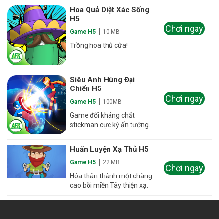
Hoa Quả Diệt Xác Sống
H5
Chơi ngay
Game H5
10 MB
Trồng hoa thủ cửa!
Siêu Anh Hùng Đại
Chiến H5
Chơi ngay
Game H5
100MB
Game đối kháng chất
stickman cực kỳ ấn tướng.
Huấn Luyện Xạ Thủ H5
Game H5
22 MB
Chơi ngay
Hóa thân thành một chàng
cao bồi miền Tây thiện xạ.