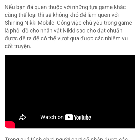
Nếu bạn đã quen thuộc với những tựa game khác
cùng thể loại thì sẽ không khó để làm quen với
Shining Nikki Mobile. Công việc chủ yếu trong game
là phối đồ cho nhân vật Nikki sao cho đạt chuẩn
được đề ra để có thể vượt qua được các nhiệm vụ
cốt truyện.
Trong quá trình chơi, người chơi sẽ nhận được các