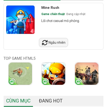
Mine Rush
Game chiến thuật
Đang cập nhật
Lối chơi casual mô phỏng.
Ngẫu nhiên
TOP GAME HTML5
CÙNG MỤC
ĐANG HOT