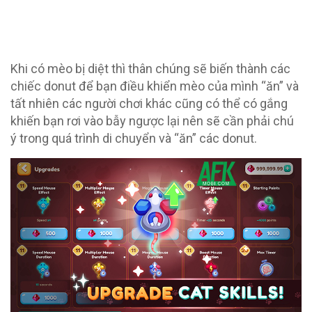
Khi có mèo bị diệt thì thân chúng sẽ biến thành các
chiếc donut để bạn điều khiển mèo của mình “ăn” và
tất nhiên các người chơi khác cũng có thể có gắng
khiến bạn rơi vào bẫy ngược lại nên sẽ cần phải chú
ý trong quá trình di chuyển và “ăn” các donut.