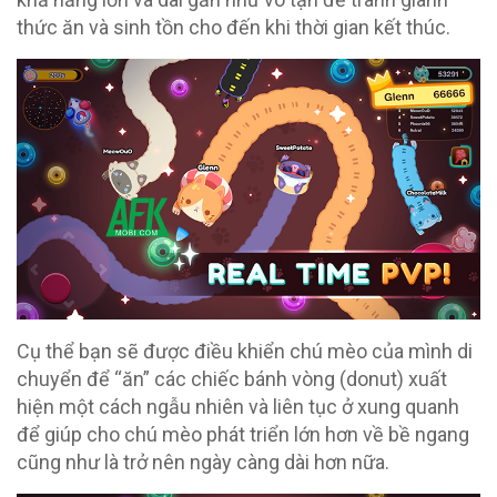
thức ăn và sinh tồn cho đến khi thời gian kết thúc.
Cụ thể bạn sẽ được điều khiển chú mèo của mình di
chuyển để “ăn” các chiếc bánh vòng (donut) xuất
hiện một cách ngẫu nhiên và liên tục ở xung quanh
để giúp cho chú mèo phát triển lớn hơn về bề ngang
cũng như là trở nên ngày càng dài hơn nữa.