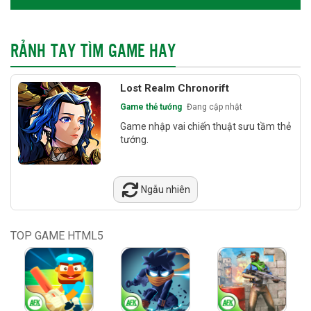
RẢNH TAY TÌM GAME HAY
Lost Realm Chronorift
Game thẻ tướng
Đang cập nhật
Game nhập vai chiến thuật sưu tầm thẻ
tướng.
Ngẫu nhiên
TOP GAME HTML5