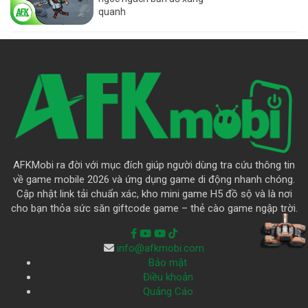
quanh
AFKMobi ra đời với mục đích giúp người dùng tra cứu thông tin
về game mobile 2026 và ứng dụng game di động nhanh chóng.
Cập nhật link tải chuẩn xác, kho mini game H5 đồ sộ và là nơi
cho bạn thỏa sức săn giftcode game – thẻ cào game ngập trời.
info@afkmobi.com
Bảo mật
Điều khoản
Quảng Cáo