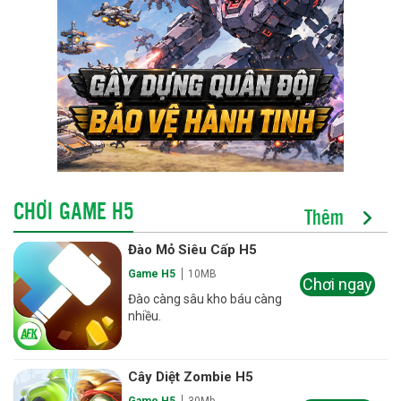
CHƠI GAME H5
Thêm
Đào Mỏ Siêu Cấp H5
Game H5
10MB
Chơi ngay
Đào càng sâu kho báu càng
nhiều.
Cây Diệt Zombie H5