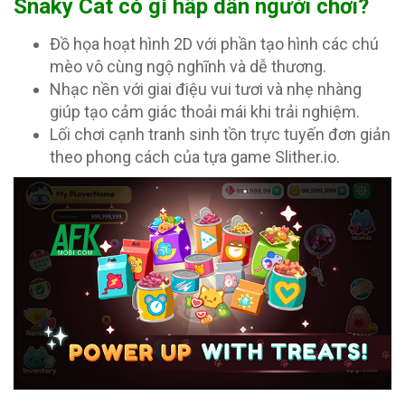
Snaky Cat có gì hấp dẫn người chơi?
Đồ họa hoạt hình 2D với phần tạo hình các chú
mèo vô cùng ngộ nghĩnh và dễ thương.
Nhạc nền với giai điệu vui tươi và nhẹ nhàng
giúp tạo cảm giác thoải mái khi trải nghiệm.
Lối chơi cạnh tranh sinh tồn trực tuyến đơn giản
theo phong cách của tựa game Slither.io.