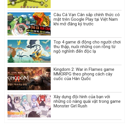
Câu Cá Vạn Cân sắp chính thức có
mặt trên Google Play tại Việt Nam
khi mở đăng ký trước
Top 4 game di động cho người chơi
thu thập, nuôi những con rồng từ
ngộ nghĩnh đến độc lạ
Kingdom 2: War in Flames game
MMORPG theo phong cách cày
cuốc của Hàn Quốc
Xây dựng đội hình của bạn với
những cô nàng quái vật trong game
Monster Girl Rush