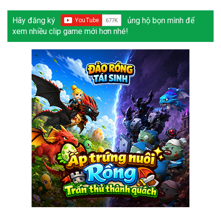
Hãy đăng ký
ủng hộ bọn mình để
xem nhiều clip game mới hơn nhé!