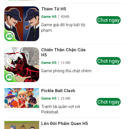
Thám Tử H5
Game H5
40MB
Chơi ngay
Game giải đố truy bắt tội
phạm.
Chiến Thần Chặn Cửa
H5
Chơi ngay
Game H5
10 MB
Game phòng thủ chặt chém
Pickle Ball Clash
Game H5
25 MB
Chơi ngay
Tranh tài quần vợt với
Pickleball.
Lên Đời Phẩm Quan H5