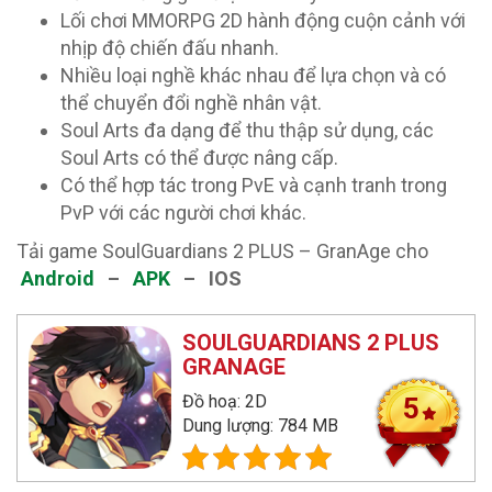
Lối chơi MMORPG 2D hành động cuộn cảnh với
nhịp độ chiến đấu nhanh.
Nhiều loại nghề khác nhau để lựa chọn và có
thể chuyển đổi nghề nhân vật.
Soul Arts đa dạng để thu thập sử dụng, các
Soul Arts có thể được nâng cấp.
Có thể hợp tác trong PvE và cạnh tranh trong
PvP với các người chơi khác.
Tải game SoulGuardians 2 PLUS – GranAge cho
Android
–
APK
– IOS
SOULGUARDIANS 2 PLUS
GRANAGE
Đồ hoạ: 2D
5
Dung lượng: 784 MB