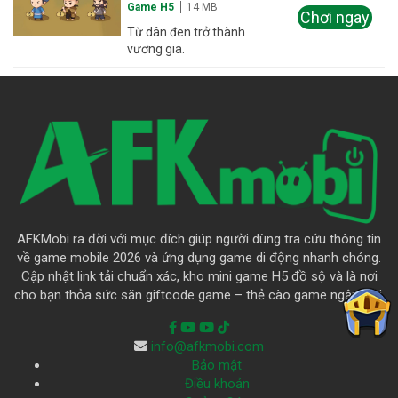
Game H5
14 MB
Chơi ngay
Từ dân đen trở thành
vương gia.
AFKMobi ra đời với mục đích giúp người dùng tra cứu thông tin
về game mobile 2026 và ứng dụng game di động nhanh chóng.
Cập nhật link tải chuẩn xác, kho mini game H5 đồ sộ và là nơi
cho bạn thỏa sức săn giftcode game – thẻ cào game ngập trời.
info@afkmobi.com
Bảo mật
Điều khoản