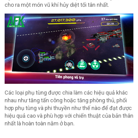
cho ra một món vũ khí hủy diệt tối tân nhất.
Các loại phụ tùng được chia làm các hiệu quả khác
nhau như tăng tấn công hoặc tăng phòng thủ, phối
hợp phụ tùng và phi thuyền như thế nào để đạt được
hiệu quả cao và phù hợp với chiến thuật của bản thân
nhất là hoàn toàn nằm ở bạn.