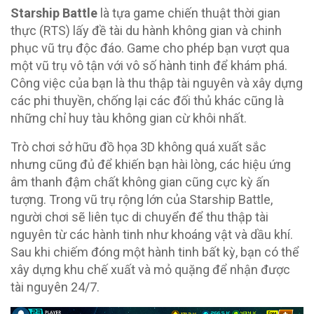
Starship Battle
là tựa game chiến thuật thời gian
thực (RTS) lấy đề tài du hành không gian và chinh
phục vũ trụ độc đáo. Game cho phép bạn vượt qua
một vũ trụ vô tận với vô số hành tinh để khám phá.
Công việc của bạn là thu thập tài nguyên và xây dựng
các phi thuyền, chống lại các đối thủ khác cũng là
những chỉ huy tàu không gian cừ khôi nhất.
Trò chơi sở hữu đồ họa 3D không quá xuất sắc
nhưng cũng đủ để khiến bạn hài lòng, các hiệu ứng
âm thanh đậm chất không gian cũng cực kỳ ấn
tượng. Trong vũ trụ rộng lớn của Starship Battle,
người chơi sẽ liên tục di chuyển để thu thập tài
nguyên từ các hành tinh như khoáng vật và dầu khí.
Sau khi chiếm đóng một hành tinh bất kỳ, bạn có thể
xây dựng khu chế xuất và mỏ quặng để nhận được
tài nguyên 24/7.