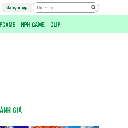
Đăng nhập
PGAME
NPH GAME
CLIP
ÁNH GIÁ