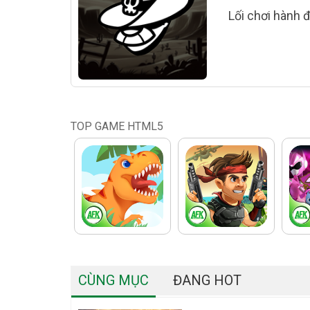
Lối chơi hành đ
TOP GAME HTML5
CÙNG MỤC
ĐANG HOT