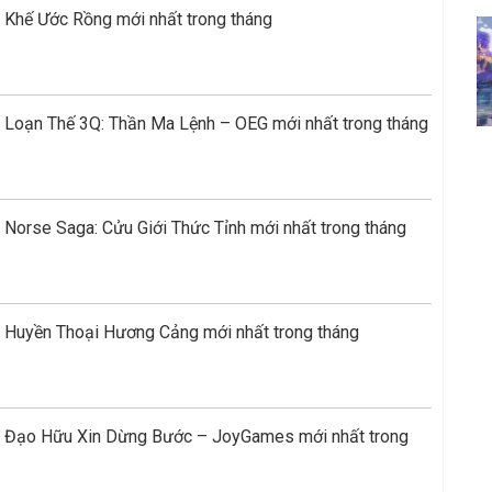
 Khế Ước Rồng mới nhất trong tháng
 Loạn Thế 3Q: Thần Ma Lệnh – OEG mới nhất trong tháng
Norse Saga: Cửu Giới Thức Tỉnh mới nhất trong tháng
 Huyền Thoại Hương Cảng mới nhất trong tháng
e Đạo Hữu Xin Dừng Bước – JoyGames mới nhất trong