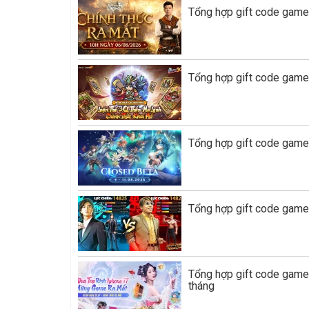
Tổng hợp gift code game
Tổng hợp gift code game
Tổng hợp gift code game 
Tổng hợp gift code game
Tổng hợp gift code gam
tháng