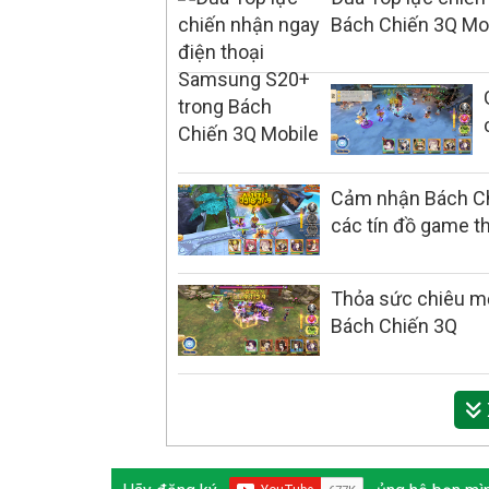
Bách Chiến 3Q Mo
Cảm nhận Bách Ch
các tín đồ game t
Thỏa sức chiêu mộ
Bách Chiến 3Q