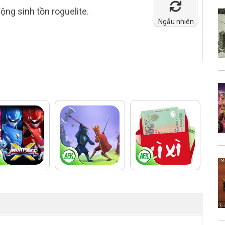
ộng sinh tồn roguelite.
Ngẫu nhiên