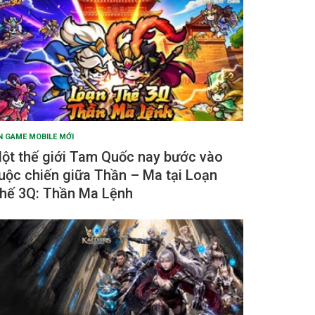
N GAME MOBILE MỚI
ột thế giới Tam Quốc nay bước vào
uộc chiến giữa Thần – Ma tại Loạn
hế 3Q: Thần Ma Lệnh