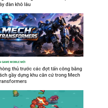
ầy đàn khô lâu
N GAME MOBILE MỚI
hòng thủ trước các đợt tấn công bằng
ách gầy dựng khu căn cứ trong Mech
ransformers