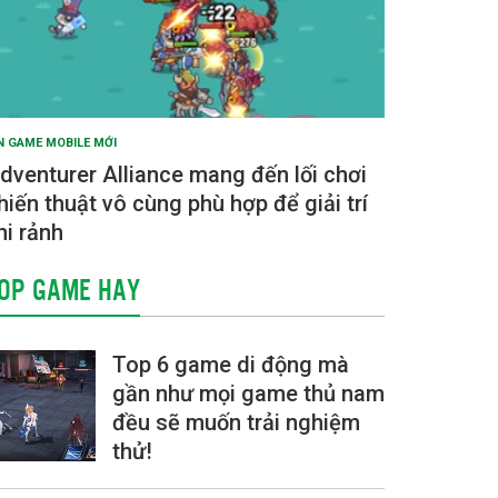
N GAME MOBILE MỚI
dventurer Alliance mang đến lối chơi
hiến thuật vô cùng phù hợp để giải trí
hi rảnh
OP GAME HAY
Top 6 game di động mà
gần như mọi game thủ nam
đều sẽ muốn trải nghiệm
thử!