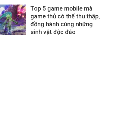
Top 5 game mobile mà
game thủ có thể thu thập,
đồng hành cùng những
sinh vật độc đáo