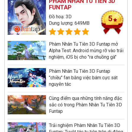
PHÀM NHÂN TU TIÊN 3D
FUNTAP
Đồ hoạ: 3D
5
Dung lượng: 649MB
Phàm Nhân Tu Tiên 3D Funtap mở
Alpha Test: Android mừng rỡ vào trải
nghiệm, iOS bị cho "ra chuồng gà"
Phàm Nhân Tu Tiên 3D Funtap
"chiều" fan bằng việc bám cực sát
nguyên tác
Cùng điểm qua những tính năng đặc
sắc có trong Phàm Nhân Tu Tiên 3D
Funtap
Trải nghiệm Phàm Nhân Tu Tiên 3D
Funtap: Tuyệt tác tu tiên trên di động