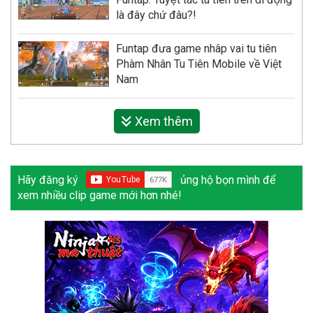
là đây chứ đâu?!
Funtap đưa game nhâp vai tu tiên
Phàm Nhân Tu Tiên Mobile về Việt
Nam
Xem thêm
Hãy đăng ký
ủng hộ bọn mình để
xem nhiều clip game mới hơn nhé!