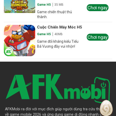
Game H5
35 MB
Chơi ngay
Game chiến thuật thủ
thành.
Cuộc Chiến Máy Móc H5
Game H5
40MB
Chơi ngay
Game đối kháng kiểu Tiểu
Bá Vương đầy vui nhộn!
AFKMobi ra đời với mục đích giúp người dùng tra cứu thông tin
về game mobile 2026 và ứng dụng game di động nhanh chóng.