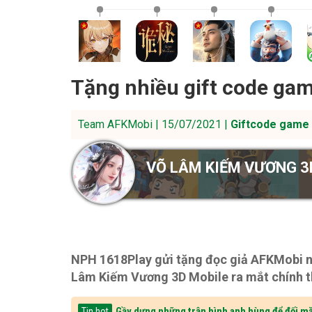
Tặng nhiều gift code g
Team AFKMobi | 15/07/2021 |
Giftcode game 
VÕ LÂM KIẾM VƯƠNG 3
NPH 1618Play gửi tặng đọc giả AFKMobi nh
Lâm Kiếm Vương 3D Mobile ra mắt chính t
Gầy dựng những trận hình anh hùng để đối mặ
Tin hot