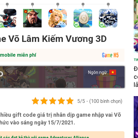
ame Võ Lâm Kiếm Vương 3D
mobile miễn phí
TI
Đ
Ngôn ngữ:
D
c
l
5/5 - (100 bình chọn)
iều gift code giá trị nhân dịp game nhập vai Võ
hức vào sáng ngày 15/7/2021.
t các đợt kẻ thù với game Adventurer Alliance