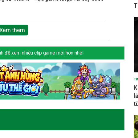
T
Xem thêm
h để xem nhiều clip game mới hơn nhé!
TI
K
l
t