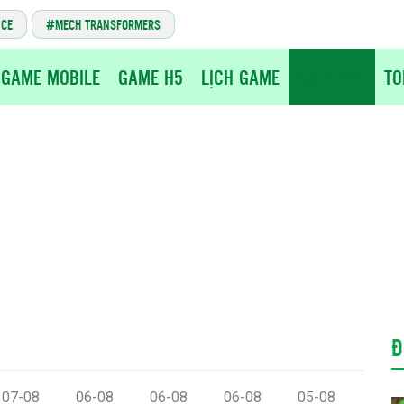
NCE
MECH TRANSFORMERS
GAME MOBILE
GAME H5
LỊCH GAME
GIFTCODE
TO
Đ
07-08
06-08
06-08
06-08
05-08