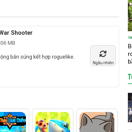
 War Shooter
TI
806 MB
B
r
động bắn súng kết hợp roguelike.
b
Ngẫu nhiên
T