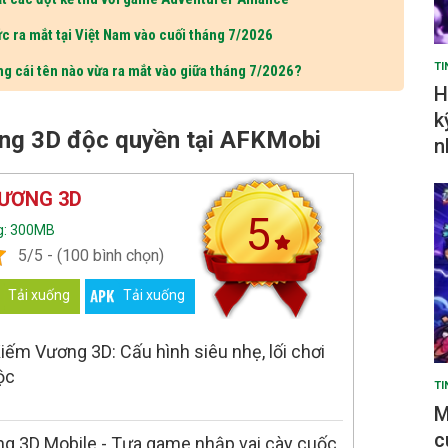
c ra mắt tại Việt Nam vào cuối tháng 7/2026
TI
ng cái tên nào vừa ra mắt vào giữa tháng 7/2026?
H
k
ng 3D độc quyền tại AFKMobi
n
VƯƠNG 3D
5
g: 300MB
5/5 - (100 bình chọn)
Tải xuống
Tải xuống
iếm Vương 3D: Cấu hình siêu nhẹ, lối chơi
ộc
TI
M
c
g 3D Mobile - Tựa game nhập vai cày cuốc