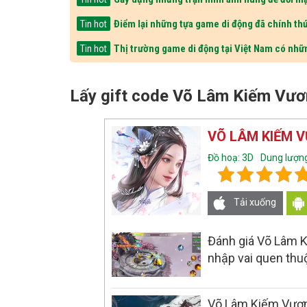
Điểm lại những tựa game di động đã chính thứ
Tin hot
Thị trường game di động tại Việt Nam có nhữ
Tin hot
Lấy gift code Võ Lâm Kiếm Vươ
VÕ LÂM KIẾM 
Đồ hoạ: 3D
Dung lượn
Tải xuống
Đánh giá Võ Lâm K
nhập vai quen thu
Võ Lâm Kiếm Vươn