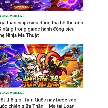
N GAME MOBILE MỚI
óa thân ninja siêu đẳng tha hồ thi triển
ỹ năng trong game hành động siêu
hẹ Ninja Ma Thuật
N GAME MOBILE MỚI
ột thế giới Tam Quốc nay bước vào
uộc chiến giữa Thần – Ma tại Loạn