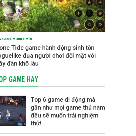
N GAME MOBILE MỚI
one Tide game hành động sinh tồn
oguelike đưa người chơi đối mặt với
ầy đàn khô lâu
OP GAME HAY
Top 6 game di động mà
gần như mọi game thủ nam
đều sẽ muốn trải nghiệm
thử!