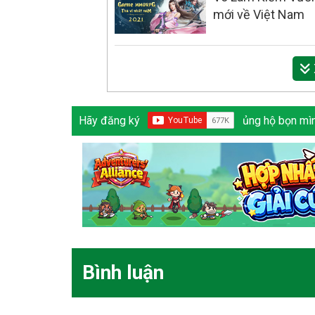
mới về Việt Nam
Hãy đăng ký
ủng hộ bọn mìn
Bình luận