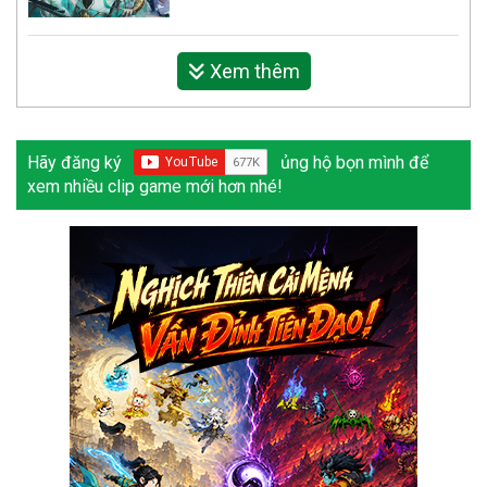
Xem thêm
Hãy đăng ký
ủng hộ bọn mình để
xem nhiều clip game mới hơn nhé!