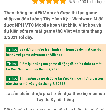
5/5 - (100 bình chọn)
Theo thông tin AFKMobi có được thì tựa game
nhập vai đấu tướng Tây Hành Kỷ – Westward M đã
được NPH VTC Mobile hoàn tất khâu Việt hóa và
dự kiến sớm ra mắt game thủ Việt vào tầm tháng
3/2021 tới đây.
Gầy dựng những trận hình anh hùng để đối mặt các đợt
Tin hot
kẻ thù với game Adventurer Alliance
Điểm lại những tựa game di động đã chính thức ra mắt
Tin hot
tại Việt Nam vào cuối tháng 7/2026
Thị trường game di động tại Việt Nam có những cái tên
Tin hot
nào vừa ra mắt vào giữa tháng 7/2026?
Là sản phẩm được phát triển dựa theo bộ manhua
Tây Du Ký nổi tiếng
Đối với các fan cứng của truyện tiên hiệp thì có lẽ bộ