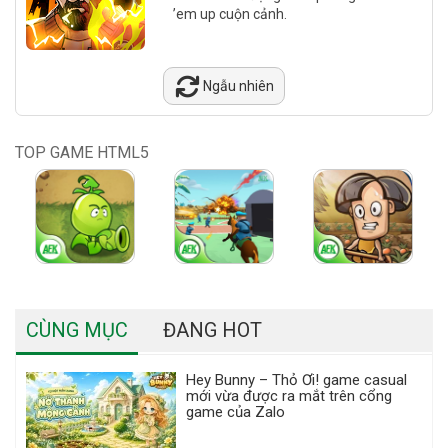
’em up cuộn cảnh.
Ngẫu nhiên
TOP GAME HTML5
CÙNG MỤC
ĐANG HOT
Hey Bunny – Thỏ Ơi! game casual
mới vừa được ra mắt trên cổng
game của Zalo