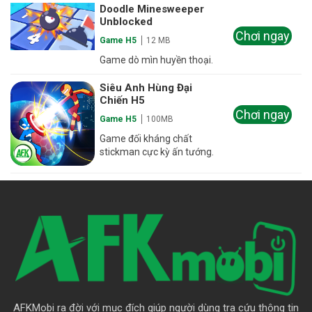
Doodle Minesweeper
Unblocked
Chơi ngay
Game H5
12 MB
Game dò mìn huyền thoại.
Siêu Anh Hùng Đại
Chiến H5
Chơi ngay
Game H5
100MB
Game đối kháng chất
stickman cực kỳ ấn tướng.
AFKMobi ra đời với mục đích giúp người dùng tra cứu thông tin