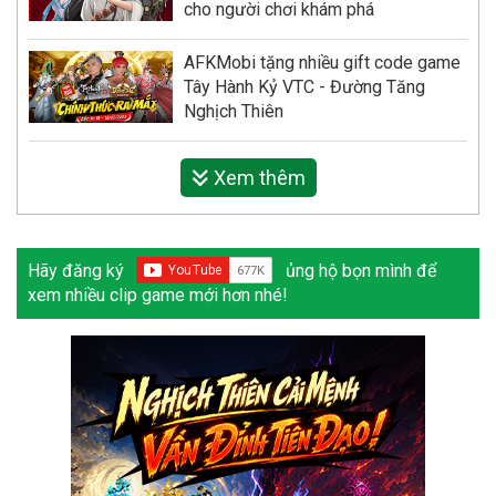
cho người chơi khám phá
AFKMobi tặng nhiều gift code game
Tây Hành Kỷ VTC - Đường Tăng
Nghịch Thiên
Xem thêm
Hãy đăng ký
ủng hộ bọn mình để
xem nhiều clip game mới hơn nhé!