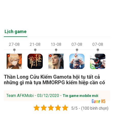
Lịch game
27-08
21-08
13-08
07-08
07-08
Thần Long Cửu Kiếm Gamota hội tụ tất cả
những gì mà tựa MMORPG kiếm hiệp cần có
Team AFKMobi - 03/12/2020 -
Tin game mobile mới
5/5 - (100 bình chọn)