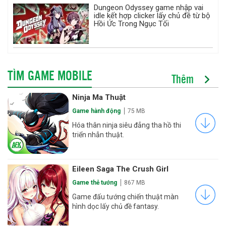
Dungeon Odyssey game nhập vai
idle kết hợp clicker lấy chủ đề từ bộ
Hồi Ức Trong Ngục Tối
TÌM GAME MOBILE
Thêm
Ninja Ma Thuật
Game hành động
75 MB
Hóa thân ninja siêu đẳng tha hồ thi
triển nhẫn thuật.
Eileen Saga The Crush Girl
Game thẻ tướng
867 MB
Game đấu tướng chiến thuật màn
hình dọc lấy chủ đề fantasy.