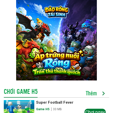
CHƠI GAME H5
Thêm
Super Football Fever
Game H5
33 MB
Chơi ngay