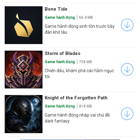
Bone Tide
Game hành động
66.4 MB
Game hành động sinh tồn trước bầy
đàn khô lâu.
Storm of Blades
Game hành động
758 MB
Chiến đấu, khám phá các hầm ngục
tối.
Knight of the Forgotten Path
Game hành động
818 MB
Game hành động nhập vai chủ đề
dark fantasy.