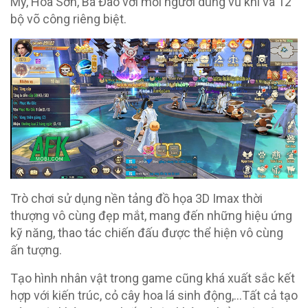
My, Hoa Sơn, Bá Đao với mỗi người dùng vũ khí và 12
bộ võ công riêng biệt.
Trò chơi sử dụng nền tảng đồ họa 3D Imax thời
thượng vô cùng đẹp mắt, mang đến những hiệu ứng
kỹ năng, thao tác chiến đấu được thể hiện vô cùng
ấn tượng.
Tạo hình nhân vật trong game cũng khá xuất sắc kết
hợp với kiến trúc, cỏ cây hoa lá sinh động,…Tất cả tạo