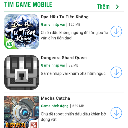
TÌM GAME MOBILE
Thêm
Đạo Hữu Tu Tiên Không
Game nhập vai
120 MB
Chiến đấu không ngừng để từng bước
vấn đỉnh tiên đạo!
Dungeora Shard Quest
Game nhập vai
32 MB
Game nhập vai khám phá hầm ngục.
Mecha Catcha
Game hành động
629 MB
Chủ đề robot chiến đấu điều khiển bởi
động vật.