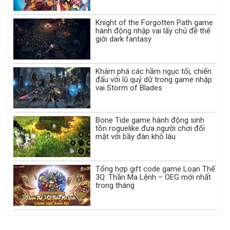
Knight of the Forgotten Path game
hành động nhập vai lấy chủ đề thế
giới dark fantasy
Khám phá các hầm ngục tối, chiến
đấu với lũ quỷ dữ trong game nhập
vai Storm of Blades
Bone Tide game hành động sinh
tồn roguelike đưa người chơi đối
mặt với bầy đàn khô lâu
Tổng hợp gift code game Loạn Thế
3Q: Thần Ma Lệnh – OEG mới nhất
trong tháng