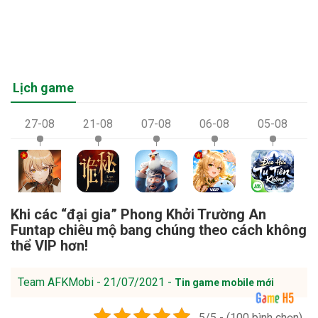
Lịch game
27-08
21-08
07-08
06-08
05-08
Khi các “đại gia” Phong Khởi Trường An
Funtap chiêu mộ bang chúng theo cách không
thể VIP hơn!
Team AFKMobi - 21/07/2021 -
Tin game mobile mới
5/5 - (100 bình chọn)