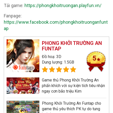
Tải game:
https://phongkhoitruongan.playfun.vn/
Fanpage:
https://www.facebook.com/phongkhoitruonganfunt
ap
PHONG KHỞI TRƯỜNG AN
FUNTAP
Đồ hoạ: 3D
5
Dung lượng: 1.5GB
Game thủ Phong Khởi Trường An
phấn khích với sự kiện tích tiêu nhận
ngay cơn bão triệu Kim
Phong Khởi Trường An Funtap cho
game thủ yêu thích PK tự do tung