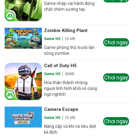
Game nhập vai hành động
chặt chém sướng tay.
Zombie Killing Plant
Game H5
20 MB
Chơi ngay
Game phòng thủ trước làn
sóng zombie.
Call of Duty H5
Game H5
40MB
Chơi ngay
Hóa thân thành những
người lính hình khối vô cùng
ngộ nghĩnh.
Camera Escape
Game H5
25 MB
Chơi ngay
Nâng cấp vũ khí và tiêu diệt
kẻ địch.