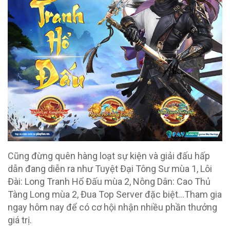
Cũng đừng quên hàng loạt sự kiện và giải đấu hấp
dẫn đang diễn ra như Tuyệt Đại Tông Sư mùa 1, Lôi
Đài: Long Tranh Hổ Đấu mùa 2, Nông Dân: Cao Thủ
Tàng Long mùa 2, Đua Top Server đặc biệt…Tham gia
ngay hôm nay để có cơ hội nhận nhiều phần thưởng
giá trị.