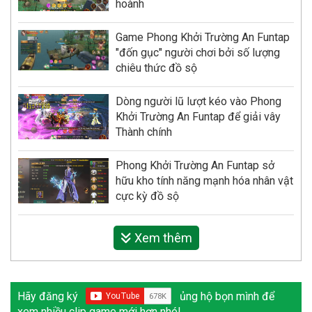
hoành
Game Phong Khởi Trường An Funtap
"đốn gục" người chơi bởi số lượng
chiêu thức đồ sộ
Dòng người lũ lượt kéo vào Phong
Khởi Trường An Funtap để giải vây
Thành chính
Phong Khởi Trường An Funtap sở
hữu kho tính năng mạnh hóa nhân vật
cực kỳ đồ sộ
Xem thêm
Hãy đăng ký
ủng hộ bọn mình để
xem nhiều clip game mới hơn nhé!