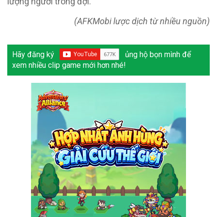
lượng người trông đợi.
(AFKMobi lược dịch từ nhiều nguồn)
Hãy đăng ký
ủng hộ bọn mình để
xem nhiều clip game mới hơn nhé!