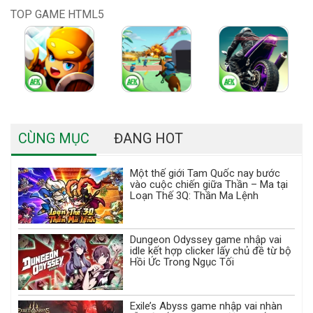
TOP GAME HTML5
CÙNG MỤC
ĐANG HOT
Một thế giới Tam Quốc nay bước
vào cuộc chiến giữa Thần – Ma tại
Loạn Thế 3Q: Thần Ma Lệnh
Dungeon Odyssey game nhập vai
idle kết hợp clicker lấy chủ đề từ bộ
Hồi Ức Trong Ngục Tối
Exile’s Abyss game nhập vai nhàn