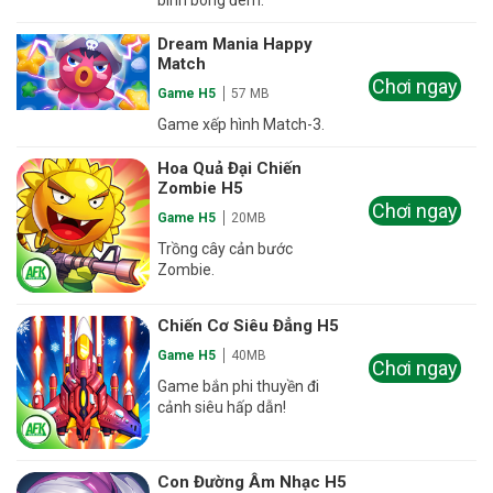
binh bóng đêm.
Dream Mania Happy
Match
Chơi ngay
Game H5
57 MB
Game xếp hình Match-3.
Hoa Quả Đại Chiến
Zombie H5
Chơi ngay
Game H5
20MB
Trồng cây cản bước
Zombie.
Chiến Cơ Siêu Đẳng H5
Game H5
40MB
Chơi ngay
Game bắn phi thuyền đi
cảnh siêu hấp dẫn!
Con Đường Âm Nhạc H5