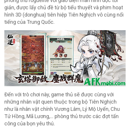
phòng thủ roguelite với giao diện màn hình dọc tối
giản, được lấy chủ đề từ bộ tiểu thuyết và phim hoạt
hình 3D (donghua) tiên hiệp Tiên Nghịch vô cùng nổi
tiếng của Trung Quốc.
Đến với trò chơi này, game thủ sẽ được cùng với
những nhân vật quen thuộc trong bộ Tiên Nghịch
như là nhân vật chính Vương Lâm, Lý Mộ Uyển, Chu
Tử Hồng, Mã Lương,… phòng thủ trước các đợt tấn
công của bọn yêu thú.