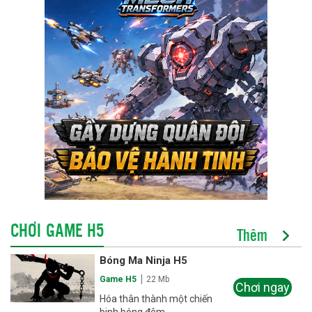
CHƠI GAME H5
Thêm
Bóng Ma Ninja H5
Game H5
22 Mb
Chơi ngay
Hóa thân thành một chiến