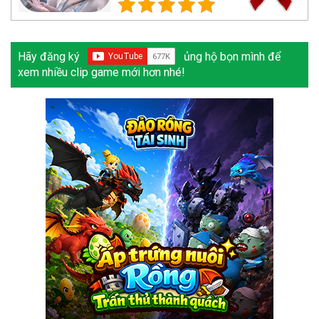
Hãy đăng ký
ủng hộ bọn mình để
xem nhiều clip game mới hơn nhé!