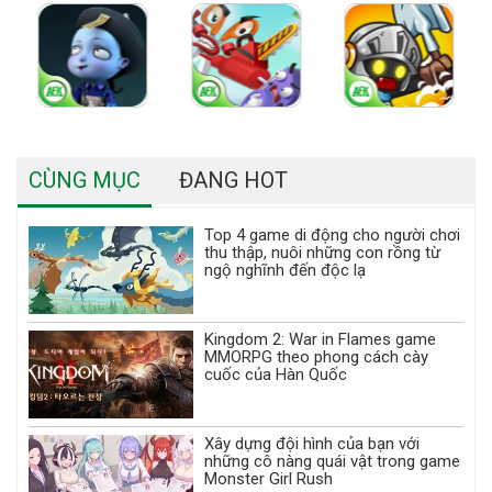
CÙNG MỤC
ĐANG HOT
Top 4 game di động cho người chơi
thu thập, nuôi những con rồng từ
ngộ nghĩnh đến độc lạ
Kingdom 2: War in Flames game
MMORPG theo phong cách cày
cuốc của Hàn Quốc
Xây dựng đội hình của bạn với
những cô nàng quái vật trong game
Monster Girl Rush