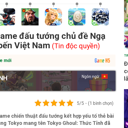
game đấu tướng chủ đề Ngạ
bến Việt Nam
(Tin độc quyền)
TI
e mới
Đ
c
Ngôn ngữ:
ỈNH
l
5/5 - (1 bình chọn)
ame chiến thuật đấu tướng kết hợp yếu tố thẻ bài
ùng Tokyo mang tên Tokyo Ghoul: Thức Tỉnh đã