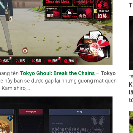
T
mang tên
Tokyo Ghoul: Break the Chains
–
Tokyo
TI
ame này bạn sẽ được gặp lại những gương mặt quen
K
e Kamishiro,…
l
t