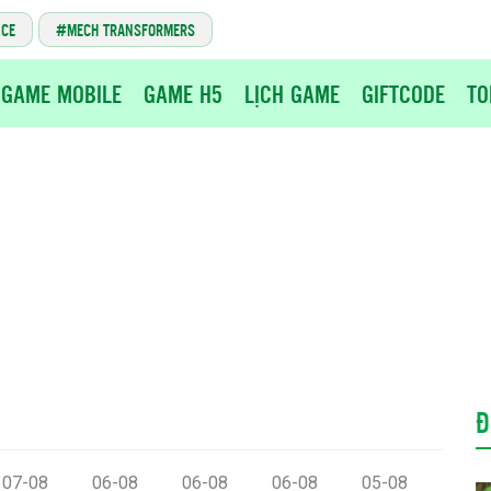
NCE
MECH TRANSFORMERS
GAME MOBILE
GAME H5
LỊCH GAME
GIFTCODE
TO
Đ
07-08
06-08
06-08
06-08
05-08