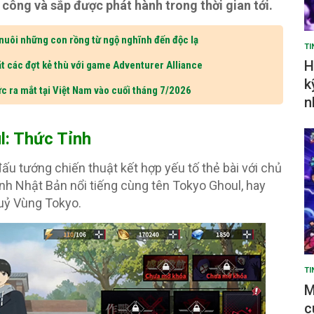
ng và sắp được phát hành trong thời gian tới.
 nuôi những con rồng từ ngộ nghĩnh đến độc lạ
TI
H
t các đợt kẻ thù với game Adventurer Alliance
k
c ra mắt tại Việt Nam vào cuối tháng 7/2026
n
l: Thức Tỉnh
u tướng chiến thuật kết hợp yếu tố thẻ bài với chủ
ình Nhật Bản nổi tiếng cùng tên Tokyo Ghoul, hay
Quỷ Vùng Tokyo.
TI
M
c