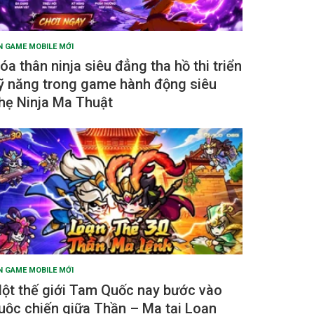
N GAME MOBILE MỚI
óa thân ninja siêu đẳng tha hồ thi triển
ỹ năng trong game hành động siêu
hẹ Ninja Ma Thuật
N GAME MOBILE MỚI
ột thế giới Tam Quốc nay bước vào
uộc chiến giữa Thần – Ma tại Loạn