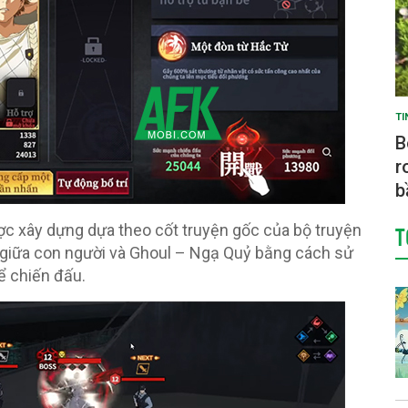
TI
B
r
b
T
ược xây dựng dựa theo cốt truyện gốc của bộ truyện
n giữa con người và Ghoul – Ngạ Quỷ bằng cách sử
ể chiến đấu.