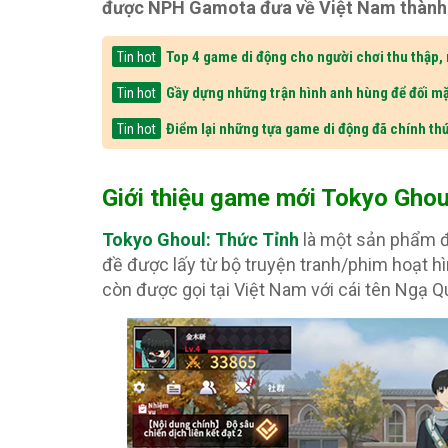
được NPH Gamota đưa về Việt Nam thành cô
Top 4 game di động cho người chơi thu thập,
Tin hot
Gầy dựng những trận hình anh hùng để đối mặ
Tin hot
Điểm lại những tựa game di động đã chính thứ
Tin hot
Giới thiệu game mới Tokyo Ghou
Tokyo Ghoul: Thức Tỉnh
là một sản phẩm đấ
đề được lấy từ bộ truyện tranh/phim hoạt h
còn được gọi tại Việt Nam với cái tên Ngạ 