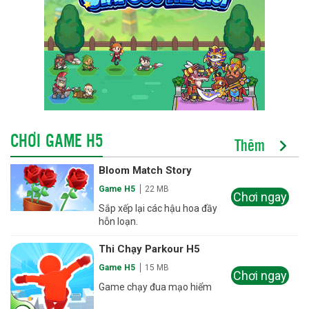
CHƠI GAME H5
Thêm
Bloom Match Story
Game H5
22 MB
Chơi ngay
Sắp xếp lại các hậu hoa đầy
hỗn loạn.
Thi Chạy Parkour H5
Game H5
15 MB
Chơi ngay
Game chạy đua mạo hiểm